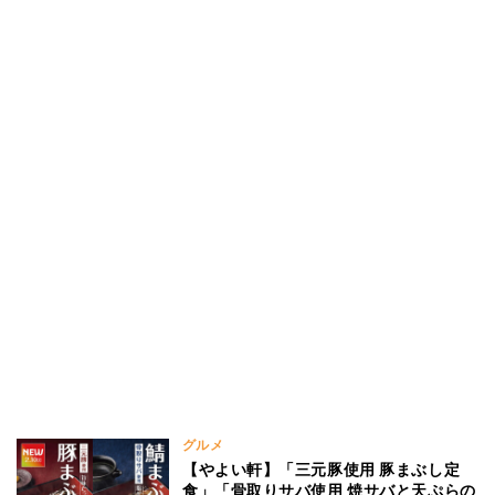
グルメ
【やよい軒】「三元豚使用 豚まぶし定
食」「骨取りサバ使用 焼サバと天ぷらの