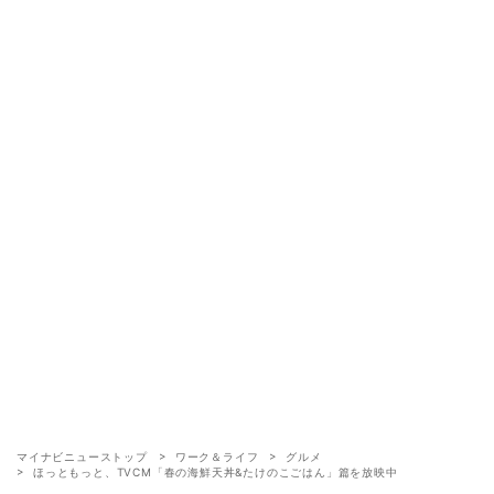
マイナビニューストップ
ワーク＆ライフ
グルメ
ほっともっと、TVCM「春の海鮮天丼&たけのこごはん」篇を放映中