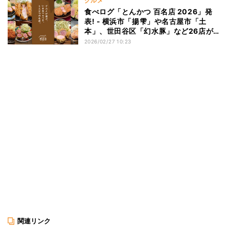
グルメ
食べログ「とんかつ 百名店 2026」発
表! - 横浜市「揚雫」や名古屋市「土
本」、世田谷区「幻水豚」など26店が初
選出
2026/02/27 10:23
関連リンク