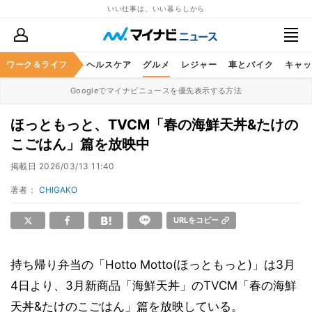
いい仕事は、いい暮らしから
ワーク＆ライフ
マネー
暮らし
ヘルスケア
グルメ
レジャー
車とバイク
キャッ
Googleでマイナビニュースを優先表示する方法
ほっともっと、TVCM「春の海鮮天丼&たけの
こごはん」篇を放映中
掲載日
2026/03/13 11:40
著者：
CHIGAKO
URLをコピー
持ち帰り弁当の「Hotto Motto(ほっともっと)」は3月
4日より、3月新商品「海鮮天丼」のTVCM「春の海鮮
天丼&たけのこごはん」篇を放映している。