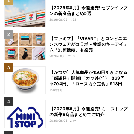
【2026年8月】今週発売! セブンイレブ
ンの新商品まとめ5選
2026/08/05 11:52
【ファミマ】『VIVANT』とコンビニエ
ンスウェアがコラボ - 物語のキーアイテ
ム「別班饅頭」も発売
2026/08/05 21:10
【かつや】人気商品が150円引きになる
「感謝祭」開催!「カツ丼(竹)」869円
→704円、「ロースカツ定食」913円
→748円に - 8日間限定
15時間前
【2026年8月】今週発売! ミニストップ
の新作5商品まとめてご紹介
2026/08/05 12:04