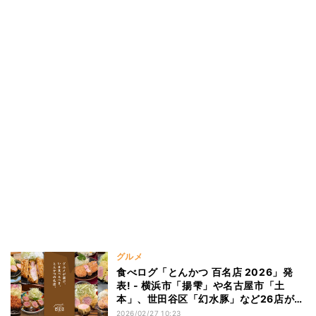
グルメ
食べログ「とんかつ 百名店 2026」発
表! - 横浜市「揚雫」や名古屋市「土
本」、世田谷区「幻水豚」など26店が初
選出
2026/02/27 10:23