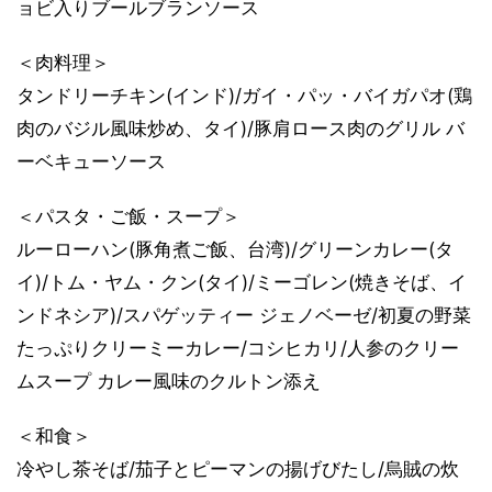
ョビ入りブールブランソース
＜肉料理＞
タンドリーチキン(インド)/ガイ・パッ・バイガパオ(鶏
肉のバジル風味炒め、タイ)/豚肩ロース肉のグリル バ
ーベキューソース
＜パスタ・ご飯・スープ＞
ルーローハン(豚角煮ご飯、台湾)/グリーンカレー(タ
イ)/トム・ヤム・クン(タイ)/ミーゴレン(焼きそば、イ
ンドネシア)/スパゲッティー ジェノベーゼ/初夏の野菜
たっぷりクリーミーカレー/コシヒカリ/人参のクリー
ムスープ カレー風味のクルトン添え
＜和食＞
冷やし茶そば/茄子とピーマンの揚げびたし/烏賊の炊