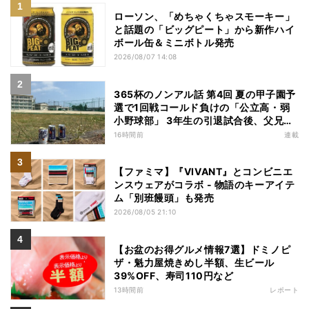
ローソン、「めちゃくちゃスモーキー」
と話題の「ビッグピート」から新作ハイ
ボール缶＆ミニボトル発売
2026/08/07 14:08
365杯のノンアル話 第4回 夏の甲子園予
選で1回戦コールド負けの「公立高・弱
小野球部」 3年生の引退試合後、父兄
が“現場”で取り出したのは……
16時間前
連載
【ファミマ】『VIVANT』とコンビニエ
ンスウェアがコラボ - 物語のキーアイテ
ム「別班饅頭」も発売
2026/08/05 21:10
【お盆のお得グルメ情報7選】ドミノピ
ザ・魁力屋焼きめし半額、生ビール
39%OFF、寿司110円など
13時間前
レポート