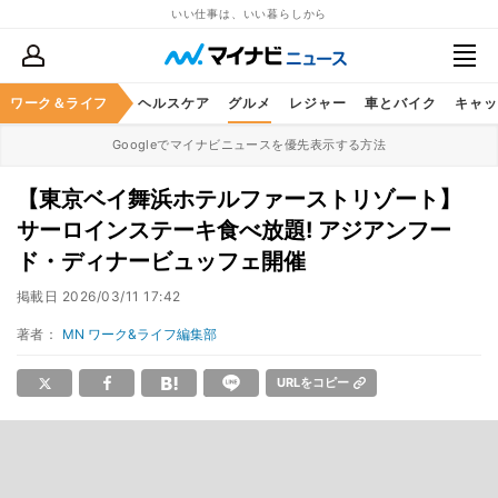
いい仕事は、いい暮らしから
ワーク＆ライフ
マネー
暮らし
ヘルスケア
グルメ
レジャー
車とバイク
キャッ
Googleでマイナビニュースを優先表示する方法
【東京ベイ舞浜ホテルファーストリゾート】
サーロインステーキ食べ放題! アジアンフー
ド・ディナービュッフェ開催
掲載日
2026/03/11 17:42
著者：
MN ワーク&ライフ編集部
URLをコピー