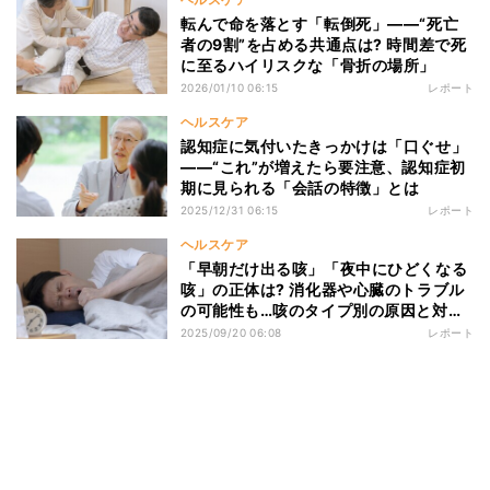
転んで命を落とす「転倒死」――“死亡
者の9割”を占める共通点は? 時間差で死
に至るハイリスクな「骨折の場所」
2026/01/10 06:15
レポート
ヘルスケア
認知症に気付いたきっかけは「口ぐせ」
――“これ”が増えたら要注意、認知症初
期に見られる「会話の特徴」とは
2025/12/31 06:15
レポート
ヘルスケア
「早朝だけ出る咳」「夜中にひどくなる
咳」の正体は? 消化器や心臓のトラブル
の可能性も…咳のタイプ別の原因と対処
法
2025/09/20 06:08
レポート