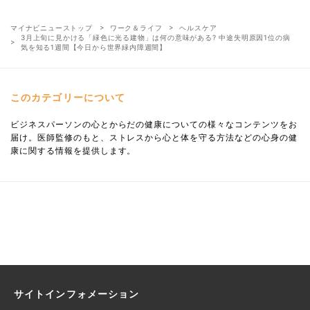
マイナビニューストップ
ワーク＆ライフ
ヘルスケア
3月上旬に見かける「緑色に光る建物」は何の意味がある? 中途失明原因1位の病
気を知る1週間【今日から世界緑内障週間】
このカテゴリーについて
ビジネスパーソンの心とからだの健康についての様々なコンテンツをお
届け。医師監修のもと、ストレスから心と体を守る方法などの心身の健
康に関する情報を提供します。
サイトインフォメーション