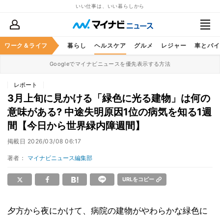
いい仕事は、いい暮らしから
ジネススキル
ワーク＆ライフ
マネー
暮らし
ヘルスケア
グルメ
レジャー
車とバイ
Googleでマイナビニュースを優先表示する方法
レポート
3月上旬に見かける「緑色に光る建物」は何の
意味がある? 中途失明原因1位の病気を知る1週
間【今日から世界緑内障週間】
掲載日
2026/03/08 06:17
著者：
マイナビニュース編集部
URLをコピー
夕方から夜にかけて、病院の建物がやわらかな緑色に