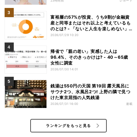
23時間前
レポート
富裕層の57%が投資、うち9割が金融資
産と同等またはそれ以上と考えているも
のとは? - 「ないと人生を楽しめない」
「人生の幸福度に直結する」「一度失え
2026/07/29 10:20
ばお金で買い戻すことが困難」
帰省で「親の老い」実感した人は
96.4%、そのきっかけは? - 40～65歳
女性に調査
2026/07/30 14:01
銭湯は550円の天国 第19回 露天風呂に
サウナ2つ、水風呂2つ! 上野の隣で見つ
けた東京屈指の人気銭湯
2026/07/31 16:00
連載
ランキングをもっと見る