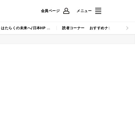
会員ページ
メニュー
はたらくの未来へ/日本HP
読者コーナー
おすすめナビ
マイナビB