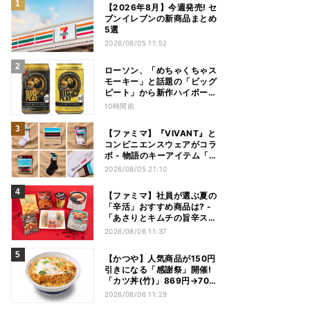
【2026年8月】今週発売! セ
ブンイレブンの新商品まとめ
5選
2026/08/05 11:52
ローソン、「めちゃくちゃス
モーキー」と話題の「ビッグ
ピート」から新作ハイボール
缶＆ミニボトル発売
10時間前
【ファミマ】『VIVANT』と
コンビニエンスウェアがコラ
ボ - 物語のキーアイテム「別
班饅頭」も発売
2026/08/05 21:10
【ファミマ】社員が選ぶ夏の
「辛活」おすすめ商品は? -
「あさりとキムチの旨辛スン
ドゥブチゲ」「鬼金棒監修
2026/08/06 11:37
カラシビ焼き味噌らー麺」
「辛さがやみつき! ヤンニョ
【かつや】人気商品が150円
ムチキン」など
引きになる「感謝祭」開催!
「カツ丼(竹)」869円→704
円、「ロースカツ定食」913
2026/08/06 11:29
円→748円に - 8日間限定