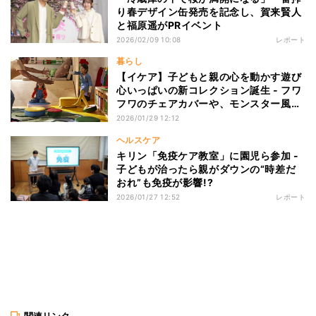
り春デザイン缶発売を記念し、賀来賢人
と福原遥がPRイベント
2026/02/09 10:08
レポート
暮らし
【イケア】子どもと親の心を動かす遊び
心いっぱいの新コレクション誕生 - フワ
フワのチェアカバーや、モンスター風の
収納付きプーフなど
2026/01/29 12:12
ヘルスケア
キリン「免疫ケア教室」に園児ら参加 -
子どもが治ったら親がダウンの“時差だ
おれ”も免疫が影響!?
2026/01/27 12:52
レポート