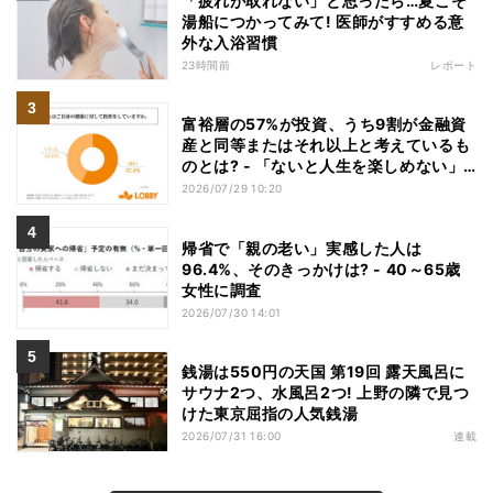
「疲れが取れない」と思ったら…夏こそ
湯船につかってみて! 医師がすすめる意
外な入浴習慣
23時間前
レポート
富裕層の57%が投資、うち9割が金融資
産と同等またはそれ以上と考えているも
のとは? - 「ないと人生を楽しめない」
「人生の幸福度に直結する」「一度失え
2026/07/29 10:20
ばお金で買い戻すことが困難」
帰省で「親の老い」実感した人は
96.4%、そのきっかけは? - 40～65歳
女性に調査
2026/07/30 14:01
銭湯は550円の天国 第19回 露天風呂に
サウナ2つ、水風呂2つ! 上野の隣で見つ
けた東京屈指の人気銭湯
2026/07/31 16:00
連載