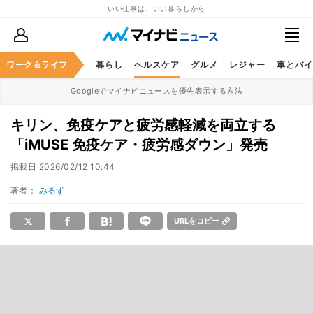
いい仕事は、いい暮らしから
ジネススキル
ワーク＆ライフ
マネー
暮らし
ヘルスケア
グルメ
レジャー
車とバイ
Googleでマイナビニュースを優先表示する方法
キリン、免疫ケアと疲労感軽減を両立する
「iMUSE 免疫ケア・疲労感ダウン」発売
掲載日
2026/02/12 10:44
著者：
みるず
URLをコピー