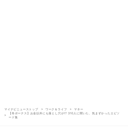
マイナビニューストップ
ワーク＆ライフ
マネー
【冬ボーナス】お金以外にも落とし穴が!? 310人に聞いた、気まずかったエピソ
ード集