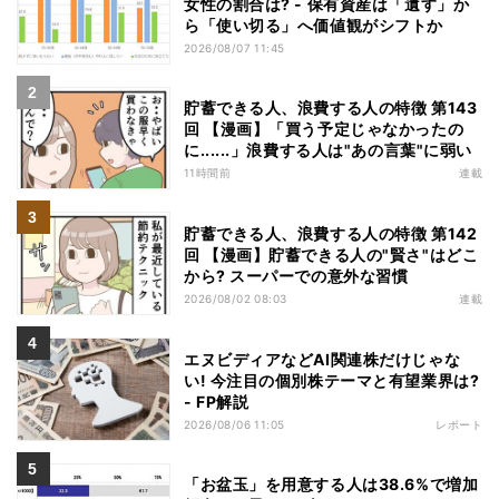
女性の割合は? - 保有資産は「遺す」か
ら「使い切る」へ価値観がシフトか
2026/08/07 11:45
貯蓄できる人、浪費する人の特徴 第143
回 【漫画】「買う予定じゃなかったの
に......」浪費する人は"あの言葉"に弱い
11時間前
連載
貯蓄できる人、浪費する人の特徴 第142
回 【漫画】貯蓄できる人の"賢さ"はどこ
から? スーパーでの意外な習慣
2026/08/02 08:03
連載
エヌビディアなどAI関連株だけじゃな
い! 今注目の個別株テーマと有望業界は?
- FP解説
2026/08/06 11:05
レポート
「お盆玉」を用意する人は38.6%で増加