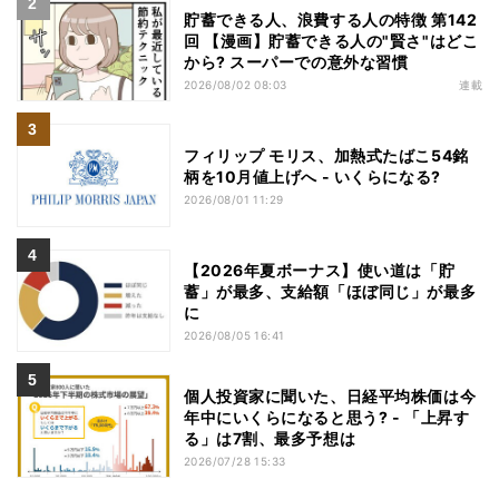
貯蓄できる人、浪費する人の特徴 第142
回 【漫画】貯蓄できる人の"賢さ"はどこ
から? スーパーでの意外な習慣
2026/08/02 08:03
連載
フィリップ モリス、加熱式たばこ54銘
柄を10月値上げへ - いくらになる?
2026/08/01 11:29
【2026年夏ボーナス】使い道は「貯
蓄」が最多、支給額「ほぼ同じ」が最多
に
2026/08/05 16:41
個人投資家に聞いた、日経平均株価は今
年中にいくらになると思う? - 「上昇す
る」は7割、最多予想は
2026/07/28 15:33