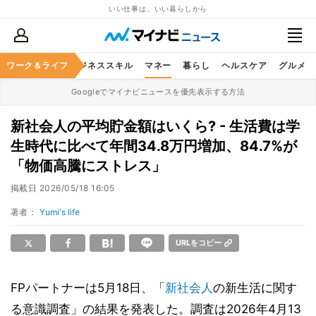
いい仕事は、いい暮らしから
ワーク＆ライフ
キャリア
ビジネススキル
マネー
暮らし
ヘルスケア
グルメ
Googleでマイナビニュースを優先表示する方法
新社会人の平均貯金額はいくら? - 生活費は学
生時代に比べて年間34.8万円増加、84.7%が
「物価高騰にストレス」
掲載日
2026/05/18 16:05
著者：
Yumi's life
URLをコピー
FPパートナーは5月18日、「
新社会人
の新生活に関す
る意識調査」の結果を発表した。調査は2026年4月13