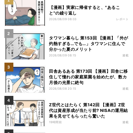
【漫画】実家に帰省すると、"あるこ
と"の繰り返し
2026/08/09 08:03
レポート
タワマン暮らし 第153回 【漫画】「外が
灼熱すぎる…でも…」タワマンに住んで
分かった夏のメリット
2026/08/09 08:15
連載
田舎あるある 第173回 【漫画】田舎に移
住して憧れの家庭菜園を始めたが、数カ
月後の光景に絶句
2026/08/08 20:15
連載
Z世代とはたらく 第142回 【漫画】Z世
代は資産形成が当たり前? NISAの運用結
果を見せてもらったら驚いた
19時間前
連載