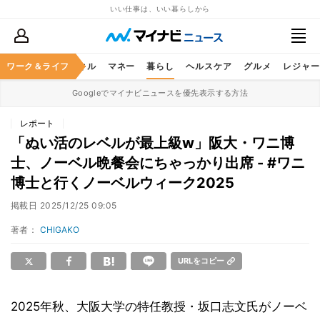
いい仕事は、いい暮らしから
ャリア
ワーク＆ライフ
ビジネススキル
マネー
暮らし
ヘルスケア
グルメ
レジャー
Googleでマイナビニュースを優先表示する方法
レポート
「ぬい活のレベルが最上級w」阪大・ワニ博
士、ノーベル晩餐会にちゃっかり出席 - #ワニ
博士と行くノーベルウィーク2025
掲載日
2025/12/25 09:05
著者：
CHIGAKO
URLをコピー
2025年秋、大阪大学の特任教授・坂口志文氏がノーベ