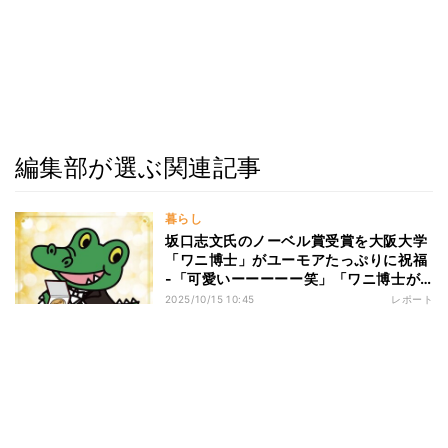
編集部が選ぶ関連記事
暮らし
坂口志文氏のノーベル賞受賞を大阪大学
「ワニ博士」がユーモアたっぷりに祝福
-「可愛いーーーーー笑」「ワニ博士が
受賞したみたいになってるやん!笑」と
2025/10/15 10:45
レポート
SNSで話題