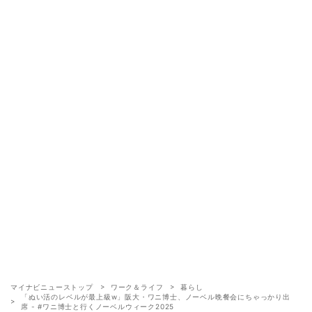
マイナビニューストップ
ワーク＆ライフ
暮らし
「ぬい活のレベルが最上級w」阪大・ワニ博士、ノーベル晩餐会にちゃっかり出
席 - #ワニ博士と行くノーベルウィーク2025