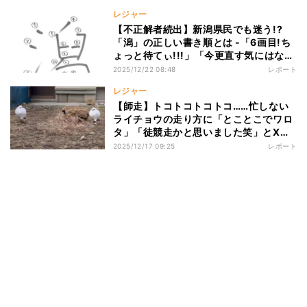
レジャー
【不正解者続出】新潟県民でも迷う!?
「潟」の正しい書き順とは -「6画目!ち
ょっと待てぃ!!!」「今更直す気にはなら
ないwww」と話題
2025/12/22 08:48
レポート
レジャー
【師走】トコトコトコトコ……忙しない
ライチョウの走り方に「とことこでワロ
タ」「徒競走かと思いました笑」とX上
がほっこり
2025/12/17 09:25
レポート