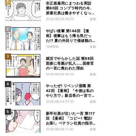
非正規雇用にまつわる実話
第60回 コンプラ時代の今、
派遣社員は働きやすくなっ
た?
2026/08/06 08:00
連載
やばい後輩 第144回 【漫
画】後輩はもう帰る気だっ
た!? 夏の外回りで価値観の
違いを実感
16時間前
連載
就活でやらかした話 第88回
面接に母親が乱入……面接官
の一言に救われた理由
2026/08/06 06:33
連載
やったぜ! リベンジ退職 第
42回 【漫画】「今後は私の
やり方で」新店長の一言でベ
テラン退職→崩壊した現場
2026/08/04 07:00
連載
新卒社員が泣いた一言 第117
回 【漫画】「コピー! 電話!
お茶!」ベテラン社員の指示
が“単語だけ”だった
2026/08/06 11:00
連載