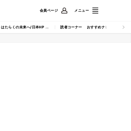
会員ページ
メニュー
はたらくの未来へ/日本HP
読者コーナー
おすすめナビ
マイナビB