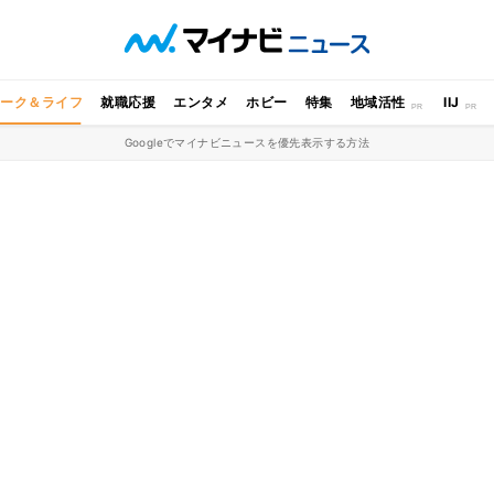
ワーク＆ライフ
就職応援
エンタメ
ホビー
特集
地域活性
IIJ
Googleでマイナビニュースを優先表示する方法