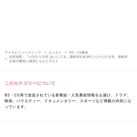
マイナビニューストップ
エンタメ
BS・CS番組
吉田拓郎、『LOVE LOVE あいしてる』最終回以来3年ぶりテレビ出演 坂崎幸
之助の番組に篠原ともえとゲスト
このカテゴリーについて
BS・CS局で放送されている新番組・人気番組情報をお届け。ドラマ、
映画、バラエティー、ドキュメンタリー、スポーツなど満載の内容にな
っています。