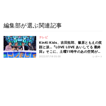
編集部が選ぶ関連記事
テレビ
KinKi Kids、吉田拓郎、篠原ともえの笑
顔と涙…『LOVE LOVE あいしてる 最終
回』そこに、土曜11時半のあの空間があ
った
2022/07/18 05:00
レポート