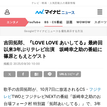
テレビ・映画・人気芸能人の最新情報
ビ
ラジオ
エンタメ
映画
YouTube
BS・CS番組
話題
WOWOW
スポーツ
Googleでマイナビニュースを優先表示する方法
吉田拓郎、『LOVE LOVE あいしてる』最終回
以来3年ぶりテレビ出演 坂崎幸之助の番組に
篠原ともえとゲスト
掲載日
2025/09/30 10:00
URLをコピー
歌手の吉田拓郎が、10月7日に放送されるCS・
フジテ
レビ
TWOとフジテレビNEXTの番組『坂崎幸之助のお
台場フォーク村 特別篇「拓郎あいしてる」』で、3年