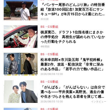
『パンサー尾形のどんぶり旅』の特別番
組『放送100回記念! 加賀百万石にサン
キューSP!』が8月15日から2週にわたり
放送 100回記念にふさわしい豪華な金
33分前
沢旅
BS・CS番組
槙原寛己、ドラフト1位指名後にまさか
の停学処分 高校生が認められていなか
った行動をチクられる
4時間前
BS・CS番組
松本幸四郎×市川染五郎『鬼平犯科帳』
最新2作、放送・配信決定「非常に深み
のある作品」「若手の力で熱い作品に」
2026/08/06 10:00
BS・CS番組
「がんばる」「がんばらない」は自分で
選べる――平井美葉×高野洸、過去の傷
や生きづらさを抱える若者を演じて感じ
たこと
2026/08/05 10:00
インタビュー
BS・CS番組