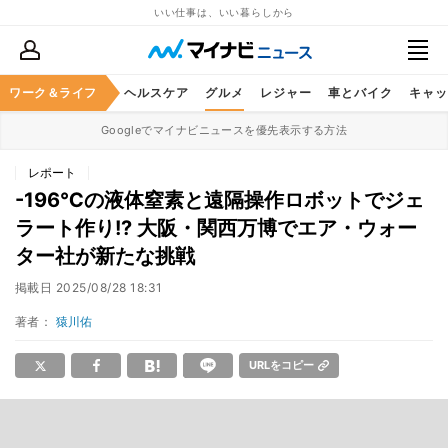
いい仕事は、いい暮らしから
ワーク＆ライフ
マネー
暮らし
ヘルスケア
グルメ
レジャー
車とバイク
キャッ
Googleでマイナビニュースを優先表示する方法
レポート
-196℃の液体窒素と遠隔操作ロボットでジェ
ラート作り!? 大阪・関西万博でエア・ウォー
ター社が新たな挑戦
掲載日
2025/08/28 18:31
著者：
猿川佑
URLをコピー