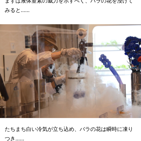
まずは液体窒素の威力を示すべく、バラの花を浸けて
みると……
たちまち白い冷気が立ち込め、バラの花は瞬時に凍り
つき……