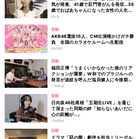
気が発覚、41歳で肛門管がんを発症…36
歳でおばあちゃんになった女性の人生に
島田珠代も思わず涙 『愛のハイエナ
9分前
season6』
芸能
AKB48選抜16人、CM出演権かけガチ勝
負 全国のカラオケルームへ生配信
8時間前
芸能
福田正博「うまくいかなかった後のリア
クションが重要」W杯でのブラジルへの
発言が波紋を呼んだ塩貝健人に今後期待
することは？
11時間前
芸能
日向坂46松尾桜「五期生LIVE」を通じ
て深まった同期の絆「知らないあいだに
心の距離が…」
19時間前
芸能
ドラマ「惡の華」劇伴を担当！リーガル