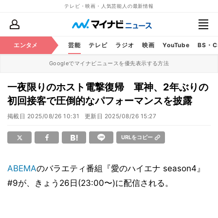
テレビ・映画・人気芸能人の最新情報
エンタメ
芸能
テレビ
ラジオ
映画
YouTube
BS・
Googleでマイナビニュースを優先表示する方法
一夜限りのホスト電撃復帰 軍神、2年ぶりの
初回接客で圧倒的なパフォーマンスを披露
掲載日
2025/08/26 10:31
更新日
2025/08/26 15:27
URLをコピー
ABEMA
のバラエティ番組『愛のハイエナ season4』
#9が、きょう26日(23:00〜)に配信される。