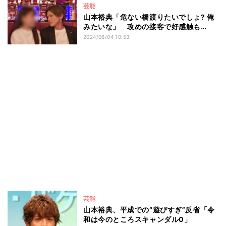
芸能
山本裕典「危ない橋渡りたいでしょ? 俺
みたいな」 攻めの接客で好感触も…
2024/06/04 10:53
芸能
山本裕典、平成での“遊びすぎ”反省「令
和は今のところスキャンダル0」