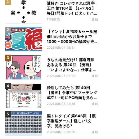
謎解き!コレができれば漢字
王!? 第1164回 【レベル2】
毎日1問脳トレ! ピタッとハマ
る漢字はどれだ?
11時間前
連載
【ドンキ】夏福袋＆セール開
催! 日用品からお菓子まで
1000～3000円の福袋が充
実、家電やアパレルなど人気
2026/08/04 15:51
商品も特価
うちの地元だけ!? 都道府県
あるある 第20回 【漫画】
「いよいよやな…」仕事より
優先は当然!? 兵庫県民の“祭
2026/08/05 07:00
連載
り愛”が熱すぎた
婚活してみたら 第140回
【漫画】仕事中にマッチング
成立! 上司にPC画面を見られ
た結果…
2026/08/05 21:38
連載
脳トレクイズ 第646回 【漢
字推理ゲーム】怪しい1文
字、見抜ける?
2026/08/05 10:30
連載