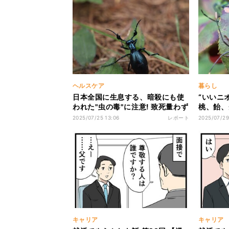
ヘルスケア
暮らし
日本全国に生息する、暗殺にも使
“いいニ
われた"虫の毒"に注意! 致死量わず
桃、飴、
か30mg…皮膚に触れたら即手洗
イの「身
2025/07/25 13:06
レポート
2025/07/29
いを＜すごすぎる昆虫＞
ぎる昆虫
キャリア
キャリア