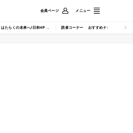
会員ページ
メニュー
はたらくの未来へ/日本HP
読者コーナー
おすすめナビ
マイナビB