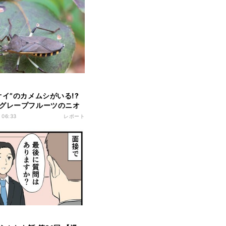
オイ”のカメムシがいる!?
グレープフルーツのニオ
近な昆虫」って?＜すごす
 06:33
レポート
＞