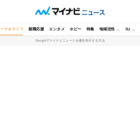
ワーク＆ライフ
就職応援
エンタメ
ホビー
特集
地域活性
IIJ
Googleでマイナビニュースを優先表示する方法