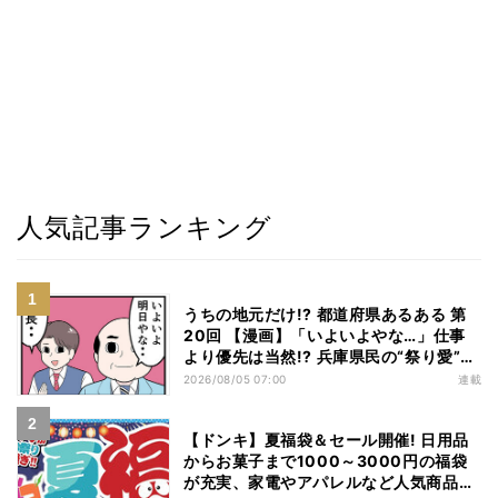
人気記事ランキング
うちの地元だけ!? 都道府県あるある 第
20回 【漫画】「いよいよやな…」仕事
より優先は当然!? 兵庫県民の“祭り愛”が
熱すぎた
2026/08/05 07:00
連載
【ドンキ】夏福袋＆セール開催! 日用品
からお菓子まで1000～3000円の福袋
が充実、家電やアパレルなど人気商品も