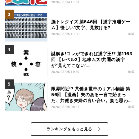
特価
2026/08/04 15:51
脳トレクイズ 第646回 【漢字推理ゲー
ム】怪しい1文字、見抜ける?
2026/08/05 10:30
連載
謎解き!コレができれば漢字王!? 第1163
回 【レベル2】地味ムズ!共通の漢字
が“見えてこない”…
2026/08/05 11:30
連載
限界間近!? 共働き世帯のリアル物語 第
56回 【漫画】夫のある一言で始まっ
た、共働き夫婦の言い合い。妻も思わ
ず…
2026/08/05 08:17
連載
ランキングをもっと見る