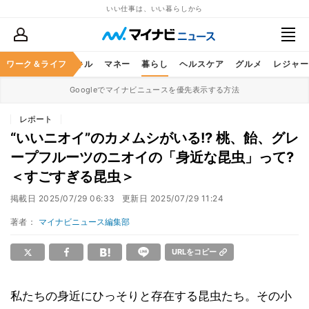
いい仕事は、いい暮らしから
ャリア
ワーク＆ライフ
ビジネススキル
マネー
暮らし
ヘルスケア
グルメ
レジャー
Googleでマイナビニュースを優先表示する方法
レポート
“いいニオイ”のカメムシがいる!? 桃、飴、グレ
ープフルーツのニオイの「身近な昆虫」って?
＜すごすぎる昆虫＞
掲載日
2025/07/29 06:33
更新日
2025/07/29 11:24
著者：
マイナビニュース編集部
URLをコピー
私たちの身近にひっそりと存在する昆虫たち。その小