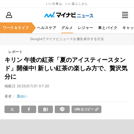
いい仕事は、いい暮らしから
ワーク＆ライフ
マネー
暮らし
ヘルスケア
グルメ
レジャー
車とバイク
キャッ
Googleでマイナビニュースを優先表示する方法
レポート
キリン 午後の紅茶「夏のアイスティースタン
ド」開催中! 新しい紅茶の楽しみ方で、贅沢気
分に
掲載日
2025/07/31 07:20
著者：
黒ゆい
URLをコピー