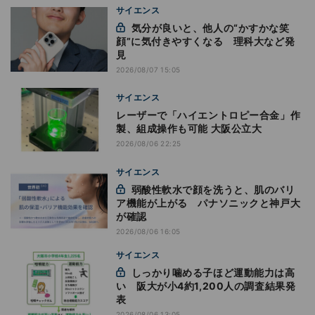
サイエンス
気分が良いと、他人の“かすかな笑
顔”に気付きやすくなる 理科大など発
見
2026/08/07 15:05
サイエンス
レーザーで「ハイエントロピー合金」作
製、組成操作も可能 大阪公立大
2026/08/06 22:25
サイエンス
弱酸性軟水で顔を洗うと、肌のバリ
ア機能が上がる パナソニックと神戸大
が確認
2026/08/06 16:05
サイエンス
しっかり噛める子ほど運動能力は高
い 阪大が小4約1,200人の調査結果発
表
2026/08/06 13:05