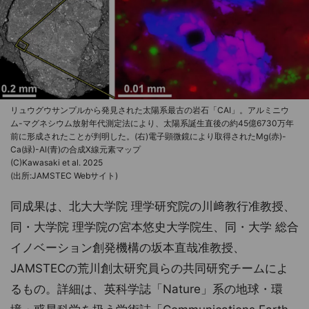
リュウグウサンプルから発見された太陽系最古の岩石「CAI」。アルミニウ
ム-マグネシウム放射年代測定法により、太陽系誕生直後の約45億6730万年
前に形成されたことが判明した。(右)電子顕微鏡により取得されたMg(赤)-
Ca(緑)-Al(青)の合成X線元素マップ
(C)Kawasaki et al. 2025
(出所:JAMSTEC Webサイト)
同成果は、北大大学院 理学研究院の川﨑教行准教授、
同・大学院 理学院の宮本悠史大学院生、同・大学 総合
イノベーション創発機構の坂本直哉准教授、
JAMSTECの荒川創太研究員らの共同研究チームによ
るもの。詳細は、英科学誌「Nature」系の地球・環