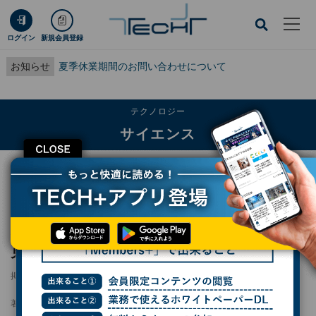
ログイン
新規会員登録
お知らせ
夏季休業期間のお問い合わせについて
テクノロジー
サイエンス
CLOSE
TECH+
テクノロジー
サイエンス
小惑星リュウグウから“太陽系最古の岩石”発見 北大など
小惑星リュウグウから“太陽系最古の岩石”発
見 北大など
掲載日
2025/07/18 20:00
著者：
波留久泉