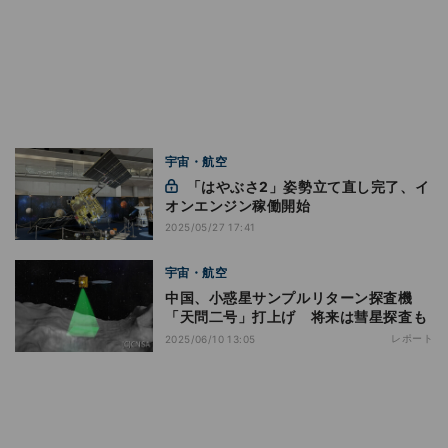
宇宙・航空
「はやぶさ2」姿勢立て直し完了、イ
オンエンジン稼働開始
2025/05/27 17:41
宇宙・航空
中国、小惑星サンプルリターン探査機
「天問二号」打上げ 将来は彗星探査も
レポート
2025/06/10 13:05