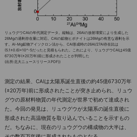
リュウグウCAIの年代測定データ。縦軸は、26Alの放射壊変により生成した
26Mgの過剰存在量に対応。CAIの鉱物ヒボナイトは26Mgの有意な過剰を示
す。Al-Mg鉱物アイソクロン法から、CAI形成時の26Al/27Al存在比は
(5.1±0.6)×10^-5だったと見積もられた。これにより、リュウグウCAIは45億
6730万年(±20万年)前に形成されたことが判明した
(出所:北大ニュースリリースPDF))
測定の結果、CAIは太陽系誕生直後の約45億6730万年
(±20万年)前に形成されたことが突き止められ、リュウ
グウの原材料物質の年代測定が世界で初めて達成され
た。今回の発見は、リュウグウが太陽系の誕生直後に
形成された高温物質を取り込んでいることを示すもの
だ。ちなみに、現在のリュウグウの構成物の大半は、
その数百万年後に形成されたものとなる。