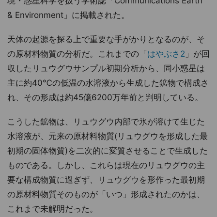
境・惑星科学を扱う学術誌「Communications Earth
& Environment」に掲載された。
天体の起源を探る上で重要な手がかりとなるのが、そ
の原材料物質の分析だ。これまでの「
はやぶさ2
」が回
収したリュウグウサンプル初期分析から、同小惑星は
主に約40℃の低温の水溶液から生成した鉱物で構成さ
れ、その形成は約45億6200万年前と判明している。
こうした鉱物は、リュウグウ内部で氷が溶けて生じた
水溶液が、元来の原材料物質(リュウグウを形成した最
初期の固体物質)を二次的に変質させることで生成した
ものである。しかし、これらは現在のリュウグウの主
要な構成物質に過ぎず、リュウグウを形作った最初期
の原材料物質そのものが「いつ」形成されたのかは、
これまで未解明だった。