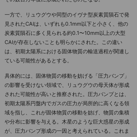
一方で、リュウグウや同型のイヴナ型炭素質隕石で発
見されたCAIは、いずれも0.1mm以下と小さく、他の
炭素質隕石に多く見られる約0.1〜10mm以上の大型
CAIが存在しないことも明らかにされた。この違い
は、初期太陽系における固体物質の輸送過程が関連し
ている可能性があるとする。
具体的には、固体物質の移動を妨げる「圧力バンプ」
の影響を受けない領域で、リュウグウの母天体が形成
された可能性が高いと推察された。圧力バンプとは、
初期太陽系円盤内でガスの圧力が局所的に高くなる領
域を指し、これが固体物質の移動を妨げ、物質の集積
や分布に影響を与える。木星のような巨大惑星の形成
が、圧力バンプ形成の一因と考えられている。これま