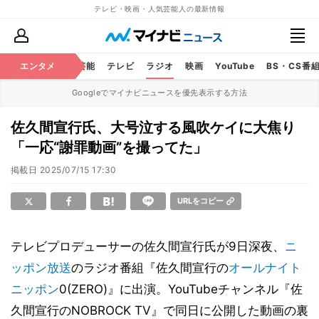
テレビ・映画・人気芸能人の最新情報
エンタメ
芸能
テレビ
ラジオ
映画
YouTube
BS・CS番
Googleでマイナビニュースを優先表示する方法
佐久間宣行氏、大号泣する風吹ケイに大焦り
「一応“謝罪動画”を撮ってた」
掲載日
2025/07/15 17:30
URLをコピー
テレビプロデューサーの佐久間宣行氏が9日深夜、
ニ
ッポン放送
のラジオ番組『佐久間宣行の
オールナイト
ニッポン
0(ZERO)』に出演。YouTubeチャンネル『佐
久間宣行のNOBROCK TV』で同日に公開した動画の裏