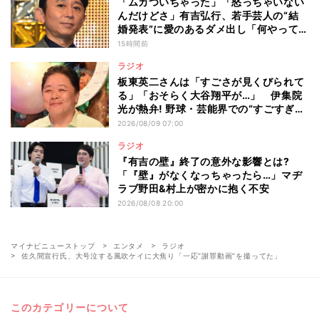
「ムカついちゃった」「怒っちゃいない
んだけどさ」有吉弘行、若手芸人の“結
婚発表”に愛のあるダメ出し「何やって
んの?」
15時間前
ラジオ
板東英二さんは「すごさが見くびられて
る」「おそらく大谷翔平が…」 伊集院
光が熱弁! 野球・芸能界での“すごすぎ
る”功績
2026/08/09 07:00
ラジオ
『有吉の壁』終了の意外な影響とは?
「『壁』がなくなっちゃったら…」マヂ
ラブ野田&村上が密かに抱く不安
2026/08/08 20:00
マイナビニューストップ
エンタメ
ラジオ
佐久間宣行氏、大号泣する風吹ケイに大焦り「一応“謝罪動画”を撮ってた」
このカテゴリーについて