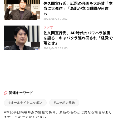
佐久間宣行氏、話題の邦画を大絶賛「本
当に大傑作」「鳥肌が立つ瞬間が何度
も」
2025/06/21 09:52
ラジオ
佐久間宣行氏、AD時代のパワハラ被害
を語る キャバクラ連れ回され「経費で
落とせ」
2025/04/25 17:00
関連キーワード
#オールナイトニッポン
#ニッポン放送
※本記事は掲載時点の情報であり、最新のものとは異なる場合があり
ます。予めご了承ください。