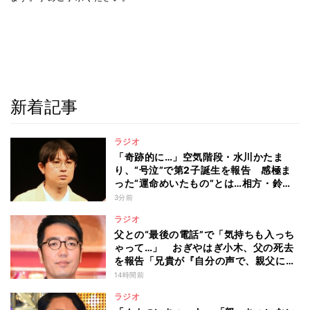
新着記事
ラジオ
「奇跡的に…」空気階段・水川かたま
り、“号泣”で第2子誕生を報告 感極ま
った“運命めいたもの”とは…相方・鈴木
もぐらは「水川泣いちゃいました」「な
3分前
んで泣いてるんだよ」
ラジオ
父との“最後の電話”で「気持ちも入っち
ゃって…」 おぎやはぎ小木、父の死去
を報告「兄貴が『自分の声で、親父に話
してやってくれ』って」
14時間前
ラジオ