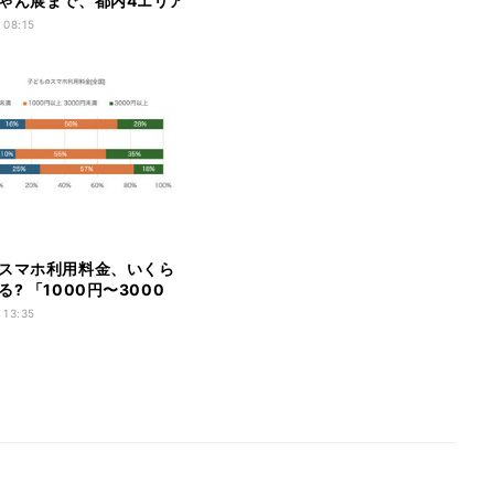
ゃん展まで、都内4エリア
ベント開催
 08:15
スマホ利用料金、いくら
? 「1000円〜3000
多
 13:35