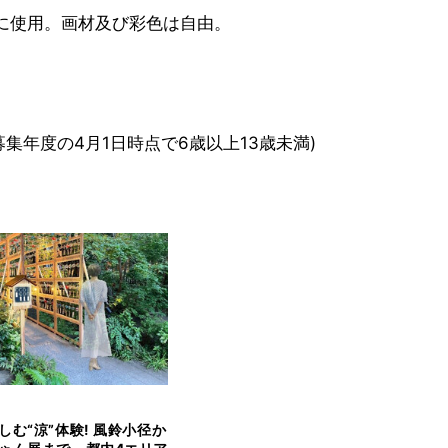
きに使用。画材及び彩色は自由。
。
集年度の4月1日時点で6歳以上13歳未満)
しむ“涼”体験! 風鈴小径か