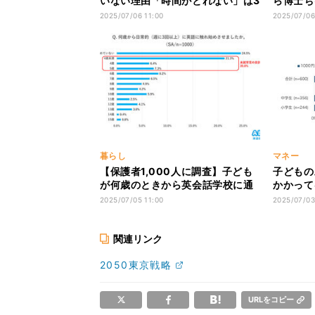
いない理由「時間がとれない」は3
ら博士ち
位 - 1位は?
で納涼イ
2025/07/06 11:00
2025/07/06
暮らし
マネー
【保護者1,000人に調査】子ども
子どもの
が何歳のときから英会話学校に通
かかってる
わせ始めた?
円」が最
2025/07/05 11:00
2025/07/03
関連リンク
2050東京戦略
URLをコピー