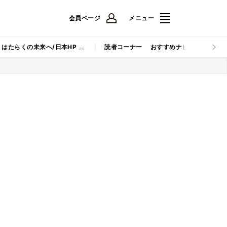
会員ページ
メニュー
はたらくの未来へ/日本HP
読者コーナー
おすすめナビ
マイナビB