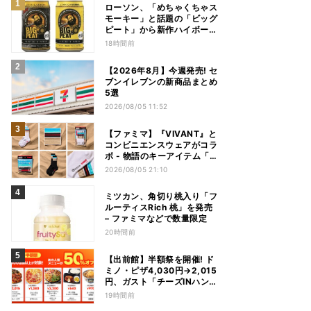
ローソン、「めちゃくちゃス
モーキー」と話題の「ビッグ
ピート」から新作ハイボール
缶＆ミニボトル発売
18時間前
【2026年8月】今週発売! セ
ブンイレブンの新商品まとめ
5選
2026/08/05 11:52
【ファミマ】『VIVANT』と
コンビニエンスウェアがコラ
ボ - 物語のキーアイテム「別
班饅頭」も発売
2026/08/05 21:10
ミツカン、角切り桃入り「フ
ルーティスRich 桃」を発売
– ファミマなどで数量限定
20時間前
【出前館】半額祭を開催! ド
ミノ・ピザ4,030円→2,015
円、ガスト「チーズINハンバ
ーグ」1,090円→540円...最
19時間前
大1,500円OFFの「リピ得ク