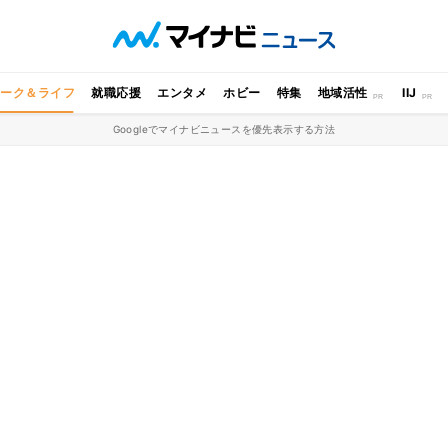
ワーク＆ライフ
就職応援
エンタメ
ホビー
特集
地域活性
IIJ
Googleでマイナビニュースを優先表示する方法