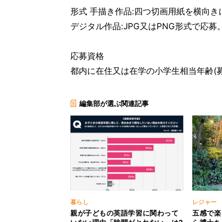
形式 手描き作品:四つ切画用紙を横向
デジタル作品:JPG又はPNG形式で応募
応募資格
都内に在住又は在学の小学生相当年齢(募
編集部が選ぶ関連記事
暮らし
レジャー
親が子どもの英語学習に関わって
五感で楽