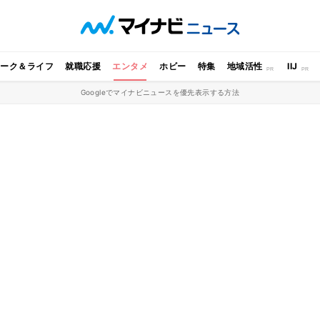
ワーク＆ライフ
就職応援
エンタメ
ホビー
特集
地域活性
IIJ
Googleでマイナビニュースを優先表示する方法