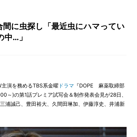
合間に虫探し「最近虫にハマってい
の中…」
W主演を務めるTBS系金曜
ドラマ
『DOPE 麻薬取締部
:00～)の第1話プレミア試写会＆制作発表会見が28日、
三浦誠己、豊田裕大、久間田琳加、伊藤淳史、井浦新