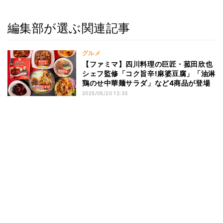
編集部が選ぶ関連記事
グルメ
【ファミマ】四川料理の巨匠・菰田欣也
シェフ監修「コク旨辛!麻婆豆腐」「油淋
鶏のせ中華麺サラダ」など4商品が登場
2025/05/20 12:33