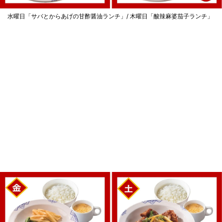
水曜日「サバとからあげの甘酢醤油ランチ」/ 木曜日「酸辣麻婆茄子ランチ」