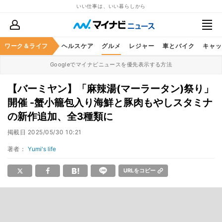
いい仕事は、いい暮らしから
ワーク＆ライフ
マネー
暮らし
ヘルスケア
グルメ
レジャー
車とバイク
キャッ
Googleでマイナビニュースを優先表示する方法
【バーミヤン】「麻辣湯(マーラータン)祭り」
開催 -蟹小籠包入り海鮮と豚肉もやしスタミナ
の新作追加、全3種類に
掲載日
2025/05/30 10:21
著者：
Yumi's life
URLをコピー