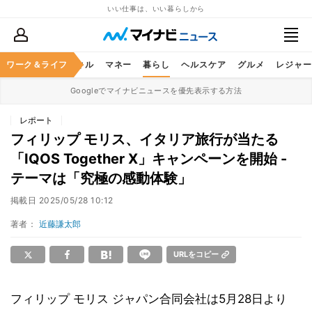
いい仕事は、いい暮らしから
ャリア
ワーク＆ライフ
ビジネススキル
マネー
暮らし
ヘルスケア
グルメ
レジャー
Googleでマイナビニュースを優先表示する方法
レポート
フィリップ モリス、イタリア旅行が当たる
「IQOS Together X」キャンペーンを開始 -
テーマは「究極の感動体験」
掲載日
2025/05/28 10:12
著者：
近藤謙太郎
URLをコピー
フィリップ モリス ジャパン合同会社は5月28日より