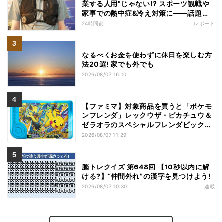
業する人用"じゃない!? スポーツ観戦や
家事での熱中症&冷え対策に――話題の
商品を徹底検証
24時間前
レポート
なるべくお金を使わずに休日を楽しむ方
法20選! 家でも外でも
2026/08/07 16:10
【ファミマ】対象商品を買うと「ポケモ
ンフレンダ」レックウザ・ピカチュウ＆
ゼラオラのスペシャルフレンダピックが
もらえるキャンペーン
2026/08/07 11:29
脳トレクイズ 第648回 【10秒以内に解
ける?】“仲間外れ”の漢字を見つけよう!
2026/08/07 10:30
連載