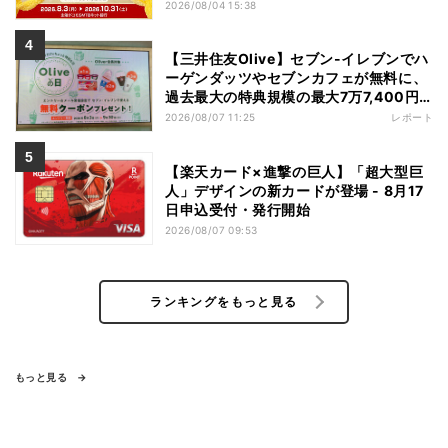
2026/08/04 15:38
【三井住友Olive】セブン-イレブンでハ
ーゲンダッツやセブンカフェが無料に、
過去最大の特典規模の最大7万7,400円
相当がもらえるキャンペーンも - 夏休み
2026/08/07 11:25
レポート
の"酷暑出費"を応援
【楽天カード×進撃の巨人】「超大型巨
人」デザインの新カードが登場 - 8月17
日申込受付・発行開始
2026/08/07 09:53
ランキングをもっと見る
もっと見る