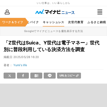
いい仕事は、いい暮らしから
ルメ
ワーク＆ライフ
レジャー
車とバイク
キャッシュレス
次世代教育
ふるさと納税
Googleでマイナビニュースを優先表示する方法
「Z世代はSuica、Y世代は電子マネー」世代
別に普段利用している決済方法を調査
掲載日
2025/05/28 16:20
著者：
Yumi's life
URLをコピー