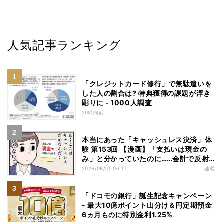
人気記事ランキング
「クレジットカード修行」で無駄遣いを
した人の割合は? 特典獲得の課題が浮き
彫りに - 1000人調査
20時間前
本当にあった「キャッシュレス決済」体
験 第153回 【漫画】「支払いは現金の
み」と分かっていたのに……会計で反射
的に出してしまったものは
2026/08/05 06:11
連載
「ドコモの銀行」誕生記念キャンペーン
- 最大10億ポイント山分け＆円定期預金
6ヵ月ものに特別金利1.25%