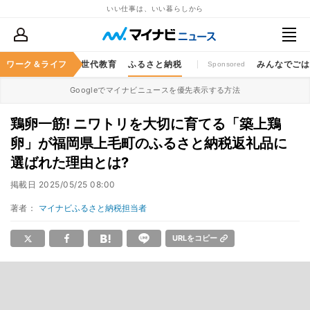
いい仕事は、いい暮らしから
キャッシュレス
ワーク＆ライフ
次世代教育
ふるさと納税
みんなでご
Sponsored
Googleでマイナビニュースを優先表示する方法
鶏卵一筋! ニワトリを大切に育てる「築上鶏
卵」が福岡県上毛町のふるさと納税返礼品に
選ばれた理由とは?
掲載日
2025/05/25 08:00
著者：
マイナビふるさと納税担当者
URLをコピー