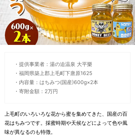
・提供事業者：湯の迫温泉 大平樂
・福岡県築上郡上毛町下唐原1625
・内容量：はちみつ(国産)600g×2本
・寄附金額：2万円
上毛町のいろいろな花から蜜を集めてきた、国産の百
花はちみつです。採蜜時期や天候などによって色や風
味が異なるのも特徴。