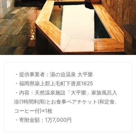
・提供事業者：湯の迫温泉 大平樂
・福岡県築上郡上毛町下唐原1625
・内容：天然温泉施設「大平樂」家族風呂入
浴(1時間利用)とお食事ペアチケット(和定食、
コーヒー付)×1枚
・寄附金額：1万7,000円