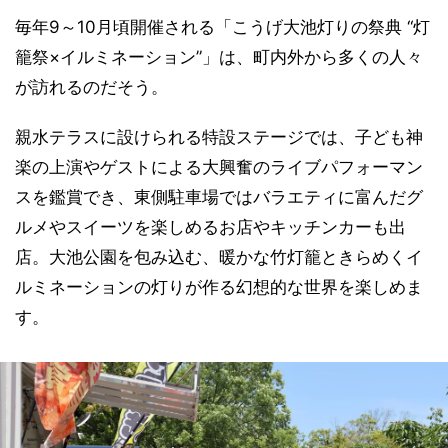
毎年9～10月頃開催される「こうげ大池灯りの祭典 “灯
籠祭×イルミネーション”」は、町内外から多くの人々
が訪れるのだそう。
親水テラスに設けられる特設ステージでは、子ども神
楽の上演やゲストによる大興奮のライブパフォーマン
スを鑑賞でき、東側駐車場ではバラエティに富んだグ
ルメやスイーツを楽しめるお店やキッチンカーも出
店。大池公園を包み込む、暖かな竹灯籠ときらめくイ
ルミネーションの灯りが作る幻想的な世界を楽しめま
す。