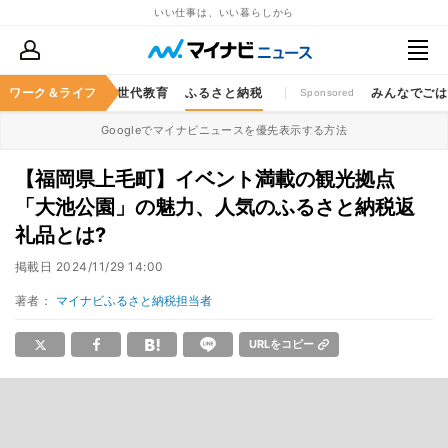
いい仕事は、いい暮らしから
キャッシュレス
ワーク＆ライフ
次世代教育
ふるさと納税
みんなでご
Sponsored
Googleでマイナビニュースを優先表示する方法
【福岡県上毛町】イベント満載の観光拠点
「大池公園」の魅力、人気のふるさと納税返
礼品とは?
掲載日
2024/11/29 14:00
著者：
マイナビふるさと納税担当者
URLをコピー