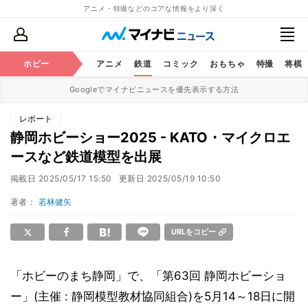
アニメ・特撮などのコアな情報をより深く
ホビー
アニメ
鉄道
コミック
おもちゃ
特撮
将棋
Googleでマイナビニュースを優先表示する方法
レポート
静岡ホビーショー2025 - KATO・マイクロエ
ースなど鉄道模型を出展
掲載日
2025/05/17 15:50
更新日
2025/05/19 10:50
著者：
若林健矢
URLをコピー
「ホビーのまち静岡」で、「第63回 静岡ホビーショ
ー」(主催 : 静岡模型教材協同組合)を5月14～18日に開