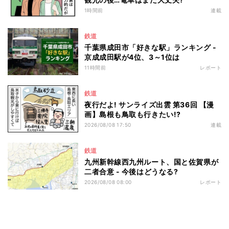
1時間前
連載
鉄道
千葉県成田市「好きな駅」ランキング -
京成成田駅が4位、3～1位は
11時間前
レポート
鉄道
夜行だよ! サンライズ出雲 第36回 【漫
画】島根も鳥取も行きたい!?
2026/08/08 17:50
連載
鉄道
九州新幹線西九州ルート、国と佐賀県が
二者合意 - 今後はどうなる?
2026/08/08 08:00
レポート