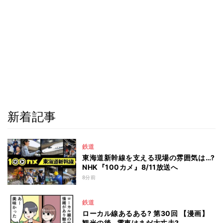
新着記事
鉄道
東海道新幹線を支える現場の雰囲気は…?
NHK『100カメ』8/11放送へ
8分前
鉄道
ローカル線あるある? 第30回 【漫画】
観光の後…電車はまだ大丈夫?