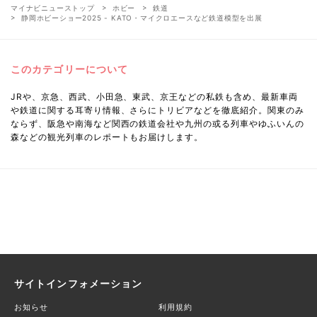
マイナビニューストップ
ホビー
鉄道
静岡ホビーショー2025 - KATO・マイクロエースなど鉄道模型を出展
このカテゴリーについて
JRや、京急、西武、小田急、東武、京王などの私鉄も含め、最新車両
や鉄道に関する耳寄り情報、さらにトリビアなどを徹底紹介。関東のみ
ならず、阪急や南海など関西の鉄道会社や九州の或る列車やゆふいんの
森などの観光列車のレポートもお届けします。
サイトインフォメーション
お知らせ
利用規約