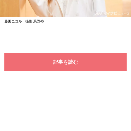
藤田ニコル 撮影:蔦野裕
記事を読む