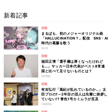
新着記事
芸能
まるぱも、初のメジャーオリジナル曲
「HALLUCINATION？」配信 SNS・AI
時代の葛藤を歌う
6分前
芸能
福田正博「選手層は厚くなったけれど
も…」サッカー日本代表がベスト8常連
国と比べて足りないものとは？
5時間前
芸能
有吉弘行「風紀が乱れているのか…」太
田プロの1～2年目の芸人は先輩に挨拶し
ていない!? 青色1号カミムラが言及
14時間前
芸能