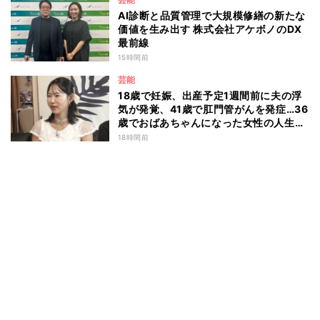
AI診断と品質管理で大規模修繕の新たな
価値を生み出す 株式会社アケボノのDX
最前線
15時間前
芸能
18歳で妊娠、出産予定1週間前に夫の浮
気が発覚、41歳で肛門管がんを発症…36
歳でおばあちゃんになった女性の人生に
島田珠代も思わず涙 『愛のハイエナ
18時間前
season6』