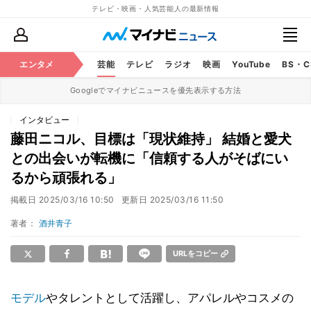
テレビ・映画・人気芸能人の最新情報
エンタメ
芸能
テレビ
ラジオ
映画
YouTube
BS・
Googleでマイナビニュースを優先表示する方法
インタビュー
藤田ニコル、目標は「現状維持」 結婚と愛犬
との出会いが転機に「信頼する人がそばにい
るから頑張れる」
掲載日
2025/03/16 10:50
更新日
2025/03/16 11:50
著者：
酒井青子
URLをコピー
モデル
やタレントとして活躍し、アパレルやコスメの