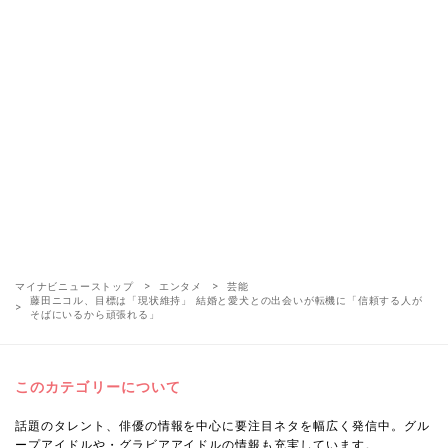
マイナビニューストップ
エンタメ
芸能
藤田ニコル、目標は「現状維持」 結婚と愛犬との出会いが転機に「信頼する人が
そばにいるから頑張れる」
このカテゴリーについて
話題のタレント、俳優の情報を中心に要注目ネタを幅広く発信中。グル
ープアイドルや・グラビアアイドルの情報も充実しています。