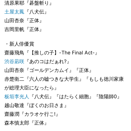
清原果耶『碁盤斬り』
土屋太鳳
『八犬伝』
山田杏奈『正体』
吉岡里帆『正体』
・新人俳優賞
齋藤飛鳥『【推しの子】-The Final Act-』
渋谷凪咲
『あのコはだぁれ?』
山田杏奈『ゴールデンカムイ』『正体』
赤楚衛二『六人の嘘つきな大学生』『もしも徳川家康
が総理大臣になったら』
板垣李光人
『八犬伝』『はたらく細胞』『陰陽師0』
越山敬達『ぼくのお日さま』
齋藤潤『カラオケ行こ!』
森本慎太郎『正体』