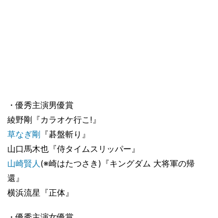
・優秀主演男優賞
綾野剛『カラオケ行こ!』
草なぎ剛
『碁盤斬り』
山口馬木也『侍タイムスリッパー』
山崎賢人
(※崎はたつさき)『キングダム 大将軍の帰
還』
横浜流星『正体』
・優秀主演女優賞