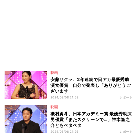
映画
安藤サクラ、2年連続で日アカ最優秀助
演女優賞 自分で発表し「ありがとうご
ざいます」
2024/03/08 21:53
レポート
映画
磯村勇斗、日本アカデミー賞 最優秀助演
男優賞「またスクリーンで…」神木隆之
介ともペタペタ
2024/03/08 21:26
レポート