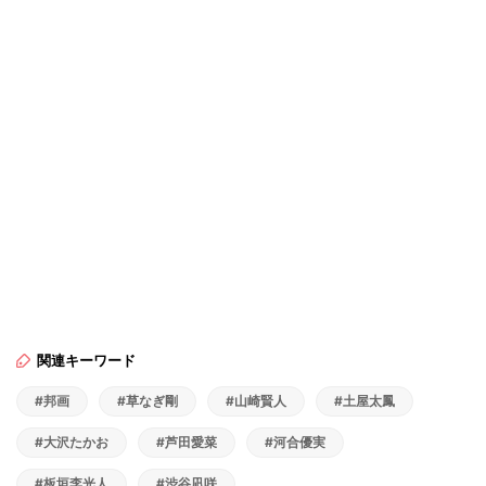
関連キーワード
#邦画
#草なぎ剛
#山崎賢人
#土屋太鳳
#大沢たかお
#芦田愛菜
#河合優実
#板垣李光人
#渋谷凪咲