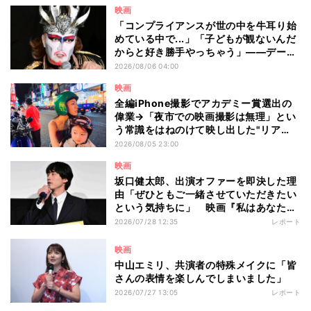
選
映画
「コンプライアンスが世の中を牛耳り始
めている中で...」「子どもが観ないんだ
からと好き勝手やっちゃう」――デーモ
ン閣下が語る映画『レディ・オア・ノッ
2026/08/06 04:00
ト2』の"狂気"とは?
映画
全編iPhone撮影でアカデミー賞選出の
偉業→「夜市での映画撮影は無理」とい
う常識をはねのけて映し出した"リア
ル"とは――ツォウ監督が語る映画『左
2026/08/05 23:00
利き少女』の舞台裏
映画
坂口健太郎、出演オファーを即決した理
由「ぜひともご一緒させていただきたい
という気持ちに」 映画『私はあなたを
知らない、』完成披露舞台挨拶
2026/07/28 12:35
レポート
映画
中山エミリ、共演者の特殊メイクに「皆
さんの表情を楽しんでしまいました」
2026/07/27 13:05
レポート