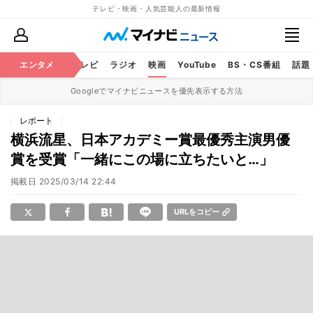
テレビ・映画・人気芸能人の最新情報
エンタメ
芸能
テレビ
ラジオ
映画
YouTube
BS・CS番組
話題
Googleでマイナビニュースを優先表示する方法
レポート
横浜流星、日本アカデミー賞最優秀主演男優
賞を受賞「一緒にこの場に立ちたいと…」
掲載日
2025/03/14 22:44
URLをコピー