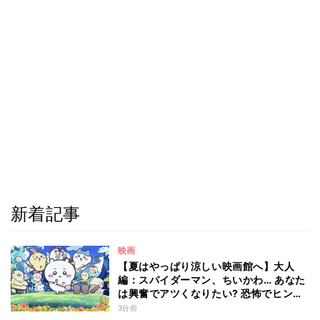
新着記事
映画
【夏はやっぱり涼しい映画館へ】大人
編：スパイダーマン、ちいかわ… あなた
は興奮でアツくなりたい? 恐怖でヒンヤ
リしたい? - 編集部が注目する最新映画5
3分前