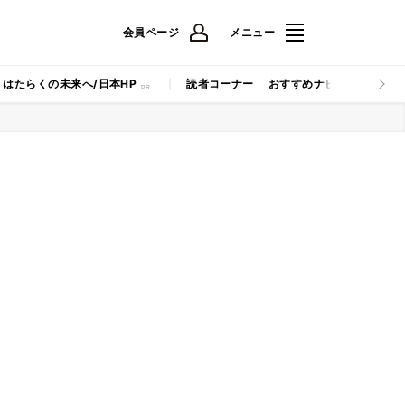
会員ページ
メニュー
はたらくの未来へ/日本HP
読者コーナー
おすすめナビ
マイナビB