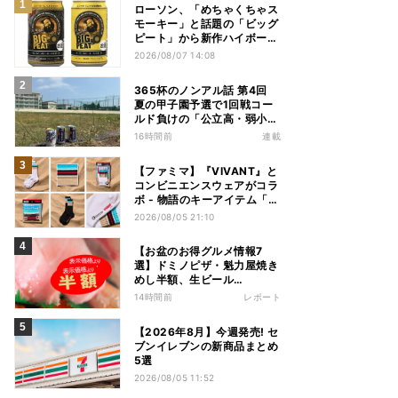
ローソン、「めちゃくちゃス
モーキー」と話題の「ビッグ
ピート」から新作ハイボール
缶＆ミニボトル発売
2026/08/07 14:08
365杯のノンアル話 第4回
夏の甲子園予選で1回戦コー
ルド負けの「公立高・弱小野
球部」 3年生の引退試合後、
16時間前
連載
父兄が“現場”で取り出したの
は……
【ファミマ】『VIVANT』と
コンビニエンスウェアがコラ
ボ - 物語のキーアイテム「別
班饅頭」も発売
2026/08/05 21:10
【お盆のお得グルメ情報7
選】ドミノピザ・魁力屋焼き
めし半額、生ビール
39%OFF、寿司110円など
14時間前
レポート
【2026年8月】今週発売! セ
ブンイレブンの新商品まとめ
5選
2026/08/05 11:52