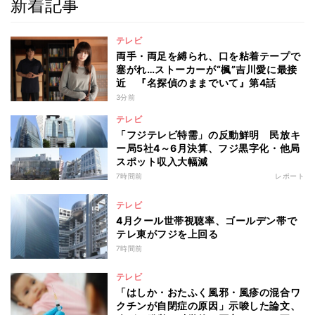
新着記事
テレビ
両手・両足を縛られ、口を粘着テープで
塞がれ…ストーカーが“楓”吉川愛に最接
近 『名探偵のままでいて』第4話
3分前
テレビ
「フジテレビ特需」の反動鮮明 民放キ
ー局5社4～6月決算、フジ黒字化・他局
スポット収入大幅減
7時間前
レポート
テレビ
4月クール世帯視聴率、ゴールデン帯で
テレ東がフジを上回る
7時間前
テレビ
「はしか・おたふく風邪・風疹の混合ワ
クチンが自閉症の原因」示唆した論文、