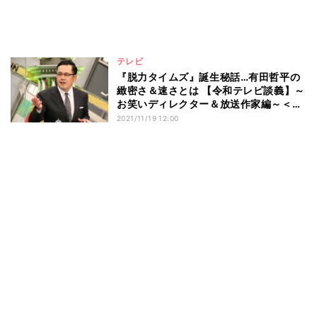
テレビ
『脱力タイムズ』誕生秘話…有田哲平の
緻密さ＆速さとは 【令和テレビ談義】～
お笑いディレクター＆放送作家編～＜4
＞
2021/11/19 12:00