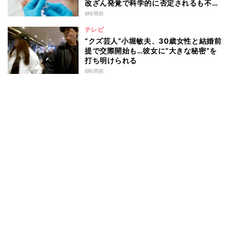
改ざん発覚で科学的に否定されるも不安
消えず…科学者たちの反証はなぜ届かな
8時間前
かったのか
テレビ
“クズ芸人”小堀敏夫、30歳女性と結婚前
提で交際開始も…彼女に“大きな秘密”を
打ち明けられる
8時間前