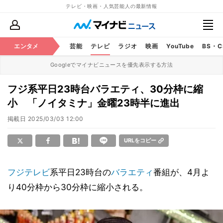
テレビ・映画・人気芸能人の最新情報
エンタメ
芸能
テレビ
ラジオ
映画
YouTube
BS・
Googleでマイナビニュースを優先表示する方法
フジ系平日23時台バラエティ、30分枠に縮
小 「ノイタミナ」金曜23時半に進出
掲載日
2025/03/03 12:00
URLをコピー
フジテレビ
系平日23時台の
バラエティ
番組が、4月よ
り40分枠から30分枠に縮小される。