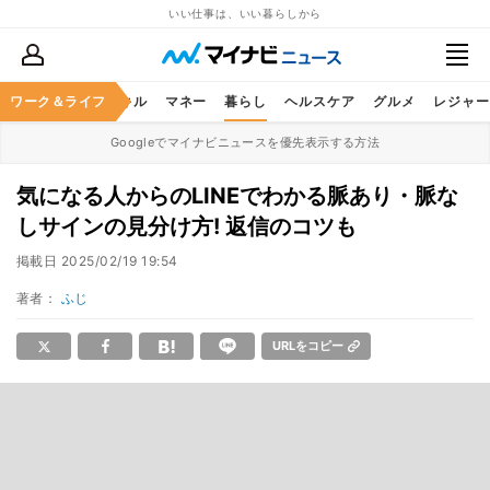
いい仕事は、いい暮らしから
ャリア
ワーク＆ライフ
ビジネススキル
マネー
暮らし
ヘルスケア
グルメ
レジャー
Googleでマイナビニュースを優先表示する方法
気になる人からのLINEでわかる脈あり・脈な
しサインの見分け方! 返信のコツも
掲載日
2025/02/19 19:54
著者：
ふじ
URLをコピー