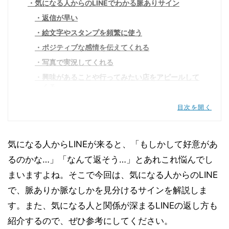
気になる人からのLINEでわかる脈ありサイン
返信が早い
絵文字やスタンプを頻繁に使う
ポジティブな感情を伝えてくれる
写真で実況してくれる
興味があることや行ってみたい店をアピールして
くる
積極的に質問してくる
目次を開く
気になる人からのLINEでわかる脈なしサイン
返信しても未読や既読スルーされる
気になる人からLINEが来ると、「もしかして好意があ
返信がそっけない
るのかな…」「なんて返そう…」とあれこれ悩んでし
他の異性の話が頻繁にでてくる
まいますよね。そこで今回は、気になる人からのLINE
「忙しい」と返される
で、脈ありか脈なしかを見分けるサインを解説しま
気になる人と関係が深まるLINEの返し方
す。また、気になる人と関係が深まるLINEの返し方も
返信の催促はしない
紹介するので、ぜひ参考にしてください。
わかりやすく共感できるスタンプを使う