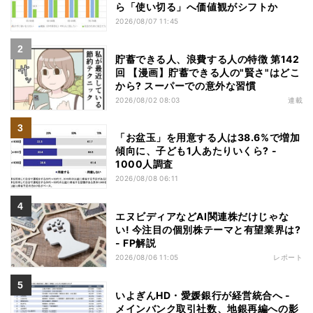
ら「使い切る」へ価値観がシフトか
2026/08/07 11:45
貯蓄できる人、浪費する人の特徴 第142
回 【漫画】貯蓄できる人の"賢さ"はどこ
から? スーパーでの意外な習慣
2026/08/02 08:03
連載
「お盆玉」を用意する人は38.6%で増加
傾向に、子ども1人あたりいくら? -
1000人調査
2026/08/08 06:11
エヌビディアなどAI関連株だけじゃな
い! 今注目の個別株テーマと有望業界は?
- FP解説
2026/08/06 11:05
レポート
いよぎんHD・愛媛銀行が経営統合へ -
メインバンク取引社数、地銀再編への影