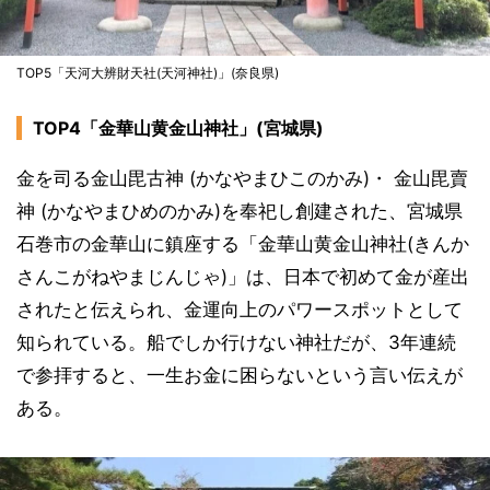
TOP5「天河大辨財天社(天河神社)」(奈良県)
TOP4「金華山黄金山神社」(宮城県)
金を司る金山毘古神 (かなやまひこのかみ)・ 金山毘賣
神 (かなやまひめのかみ)を奉祀し創建された、宮城県
石巻市の金華山に鎮座する「金華山黄金山神社(きんか
さんこがねやまじんじゃ)」は、日本で初めて金が産出
されたと伝えられ、金運向上のパワースポットとして
知られている。船でしか行けない神社だが、3年連続
で参拝すると、一生お金に困らないという言い伝えが
ある。