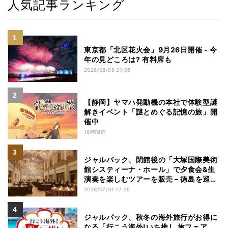
人気記事ランキング
東京都「北区花火会」9月26日開催 - 今
年の見どころは? 有料席も
2026/08/05 21:06
【静岡】ヤマハ発動機の本社で体験型謎
解きイベント「謎とめぐる記憶の旅」開
催中
16時間前
ジャルパック、閉館後の「大塚国際美術
館システィーナ・ホール」で夕食会&生
演奏を楽しむツアーを販売 – 徳島を巡る
5つのコース
2026/07/31 17:25
ジャルパック、秋冬の海外旅行がお得に
なる「行こう海外!いち推し 旅フェア