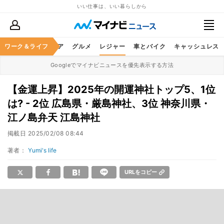
いい仕事は、いい暮らしから
暮らし
ワーク＆ライフ
ヘルスケア
グルメ
レジャー
車とバイク
キャッシュレス
Googleでマイナビニュースを優先表示する方法
【金運上昇】2025年の開運神社トップ5、1位
は? - 2位 広島県・厳島神社、3位 神奈川県・
江ノ島弁天 江島神社
掲載日
2025/02/08 08:44
著者：
Yumi's life
URLをコピー