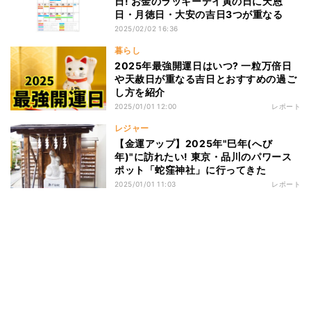
日! お金のラッキーデイ寅の日に天恩
日・月徳日・大安の吉日3つが重なる
2025/02/02 16:36
暮らし
2025年最強開運日はいつ? 一粒万倍日
や天赦日が重なる吉日とおすすめの過ご
し方を紹介
2025/01/01 12:00
レポート
レジャー
【金運アップ】2025年"巳年(へび
年)"に訪れたい! 東京・品川のパワース
ポット「蛇窪神社」に行ってきた
2025/01/01 11:03
レポート