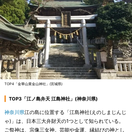
TOP4「金華山黄金山神社」(宮城県)
TOP3「江ノ島弁天 江島神社」(神奈川県)
神奈川県
江の島に位置する「江島神社(えのしまじんじ
ゃ)」は、日本三大弁財天の1つとして知られている。
ご祭神は、宗像三女神。芸能や金運、縁結びの神とし