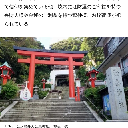
て信仰を集めている他、境内には財運のご利益を持つ
弁財天様や金運のご利益を持つ龍神様、お稲荷様が祀
られている。
TOP3「江ノ島弁天 江島神社」(神奈川県)