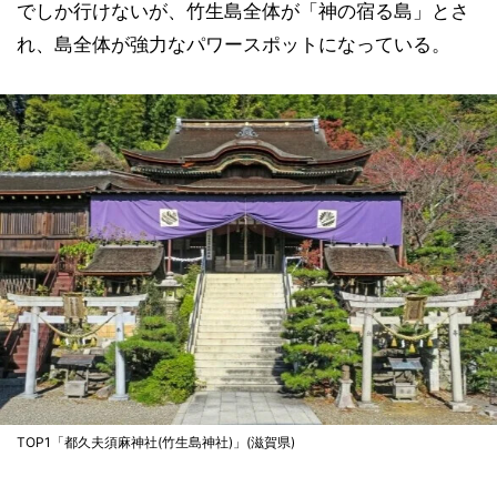
でしか行けないが、竹生島全体が「神の宿る島」とさ
れ、島全体が強力なパワースポットになっている。
TOP1「都久夫須麻神社(竹生島神社)」(滋賀県)