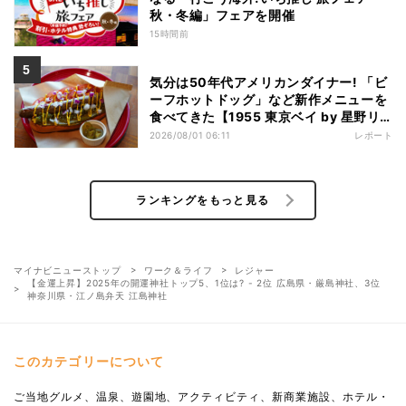
秋・冬編」フェアを開催
15時間前
気分は50年代アメリカンダイナー! 「ビ
ーフホットドッグ」など新作メニューを
食べてきた【1955 東京ベイ by 星野リ
ゾート宿泊レポ】
2026/08/01 06:11
レポート
ランキングをもっと見る
マイナビニューストップ
ワーク＆ライフ
レジャー
【金運上昇】2025年の開運神社トップ5、1位は? - 2位 広島県・厳島神社、3位
神奈川県・江ノ島弁天 江島神社
このカテゴリーについて
ご当地グルメ、温泉、遊園地、アクティビティ、新商業施設、ホテル・