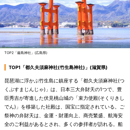
TOP2「厳島神社」(広島県)
TOP1「都久夫須麻神社(竹生島神社)」(滋賀県)
琵琶湖に浮かぶ竹生島に鎮座する「都久夫須麻神社(つ
くぶすまじんじゃ)」は、日本三大弁財天の1つで、豊
臣秀吉が寄進した伏見桃山城の「束力使殿(そくりきし
でん)」を移築した社殿は、国宝に指定されている。ご
祭神の弁財天は、金運・財運向上、商売繁盛、航海安
全のご利益があるとされ、多くの参拝者が訪れる。船