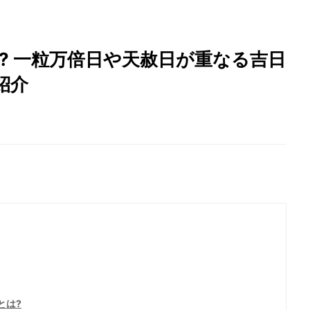
つ? 一粒万倍日や天赦日が重なる吉日
紹介
とは?