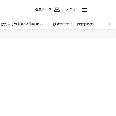
会員ページ
メニュー
はたらくの未来へ/日本HP
読者コーナー
おすすめナビ
マイナビB