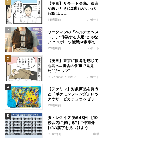
【漫画】リモート会議、都合
が悪いときにZ世代がとった
行動は......
14時間前
レポート
ワークマンの「ペルチェベス
ト」、"作業する人用"じゃな
い!? スポーツ観戦や家事で
の熱中症&冷え対策に――話
12時間前
レポート
題の商品を徹底検証
【漫画】東京に限界を感じて
地元へ…田舎の仕事で見え
た“ギャップ”
2026/08/06 16:03
レポート
【ファミマ】対象商品を買う
と「ポケモンフレンダ」レッ
クウザ・ピカチュウ＆ゼラオ
ラのスペシャルフレンダピッ
19時間前
クがもらえるキャンペーン
脳トレクイズ 第648回 【10
秒以内に解ける?】“仲間外
れ”の漢字を見つけよう!
20時間前
連載