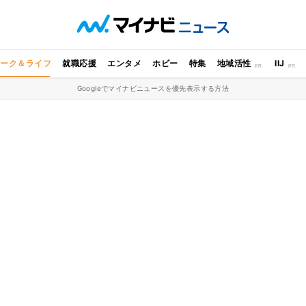
ワーク＆ライフ
就職応援
エンタメ
ホビー
特集
地域活性
IIJ
Googleでマイナビニュースを優先表示する方法