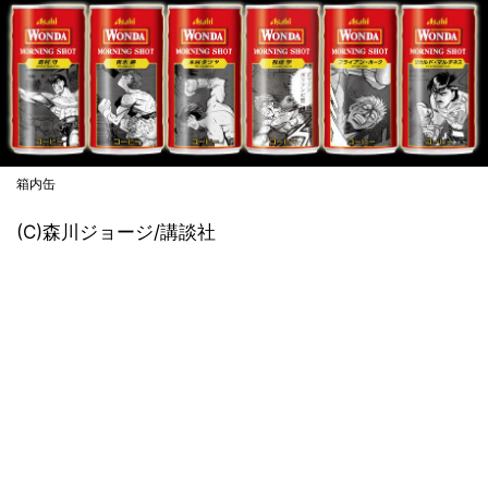
箱内缶
(C)森川ジョージ/講談社