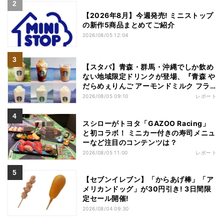
【2026年8月】今週発売! ミニストップ
の新作5商品まとめてご紹介
2026/08/05 12:04
【スタバ】青森・群馬・沖縄でしか飲め
ない地域限定ドリンクが登場、『青森 や
だらめぇりんご アーモンドミルク フラ
ペチーノ』など6種を本気レビュー
2026/08/05 09:10
レポート
スシローがトヨタ「GAZOO Racing」
と初コラボ！ ミニカー付きの寿司メニュ
ーなど注目のコンテンツは？
2026/08/05 11:00
レポート
【セブンイレブン】「からあげ棒」「ア
メリカンドッグ」が30円引き! 3日間限
定セール開催!
2026/08/04 09:30