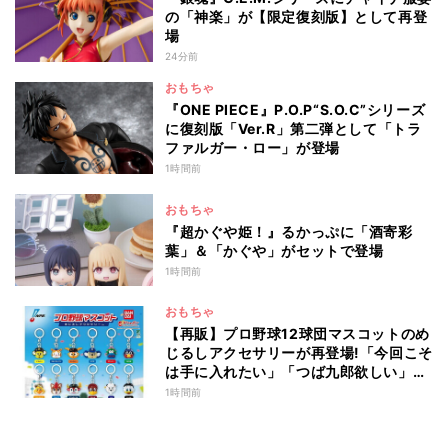
の「神楽」が【限定復刻版】として再登
場
24分前
おもちゃ
『ONE PIECE』P.O.P“S.O.C”シリーズ
に復刻版「Ver.R」第二弾として「トラ
ファルガー・ロー」が登場
1時間前
おもちゃ
『超かぐや姫！』るかっぷに「酒寄彩
葉」＆「かぐや」がセットで登場
1時間前
おもちゃ
【再販】プロ野球12球団マスコットのめ
じるしアクセサリーが再登場!「今回こそ
は手に入れたい」「つば九郎欲しい」と
話題
1時間前