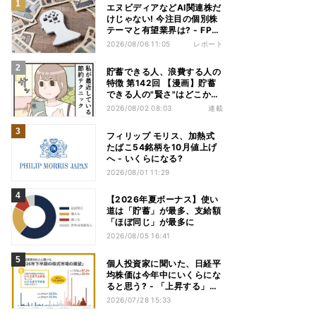
エヌビディアなどAI関連株だ
けじゃない! 今注目の個別株
テーマと有望業界は? - FP解
説
2026/08/06 11:05
レポート
貯蓄できる人、浪費する人の
特徴 第142回 【漫画】貯蓄
できる人の"賢さ"はどこか
ら? スーパーでの意外な習慣
2026/08/02 08:03
連載
フィリップ モリス、加熱式
たばこ54銘柄を10月値上げ
へ - いくらになる?
2026/08/01 11:29
【2026年夏ボーナス】使い
道は「貯蓄」が最多、支給額
「ほぼ同じ」が最多に
2026/08/05 16:41
個人投資家に聞いた、日経平
均株価は今年中にいくらにな
ると思う? - 「上昇する」は
7割、最多予想は
2026/07/28 15:33