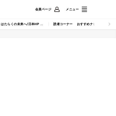
会員ページ
メニュー
はたらくの未来へ/日本HP
読者コーナー
おすすめナビ
マイナビB