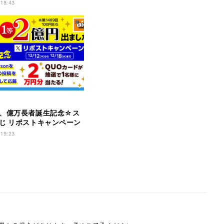
 18:43
、億万長者誕生記念☆ス
じ リポストキャンペーン
 19:23