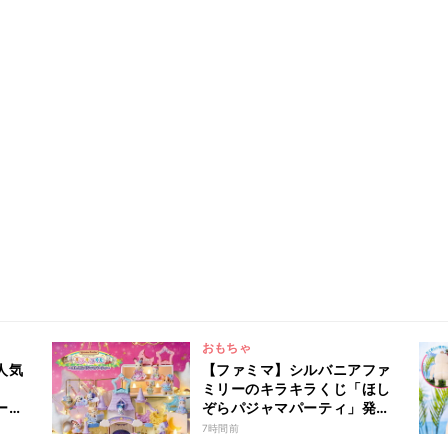
おもちゃ
人気
【ファミマ】シルバニアファ
ミリーのキラキラくじ「ほし
ー」
ぞらパジャマパーティ」発売!
A賞からラストチャンス賞ま
7時間前
でを一覧で紹介