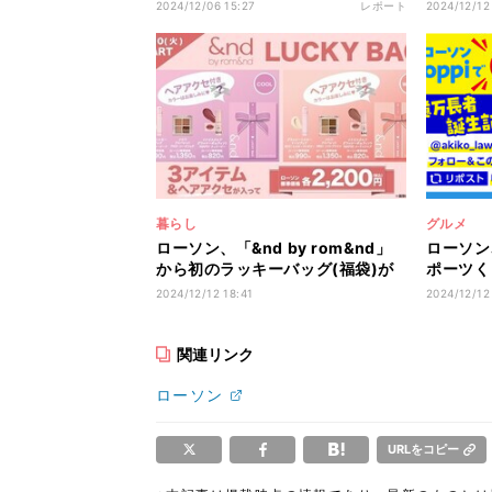
ちは昨年の2倍のラインナップに拡
監修
2024/12/06 15:27
レポート
2024/12/12
大
暮らし
グルメ
ローソン、「&nd by rom&nd」
ローソン
から初のラッキーバッグ(福袋)が
ポーツく
登場! パーソナルカラーに合わせて
実施
2024/12/12 18:41
2024/12/12
選べるお得なセット
関連リンク
ローソン
URLをコピー