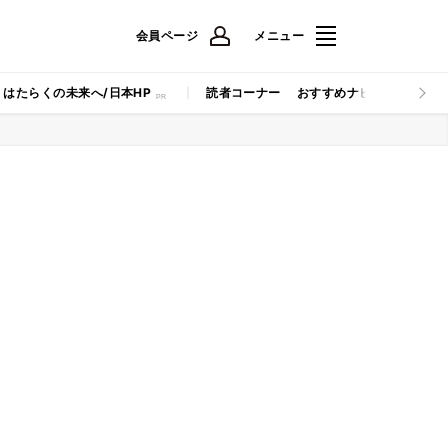
会員ページ
メニュー
はたらくの未来へ/日本HP
読者コーナー
おすすめナビ
マイナビB