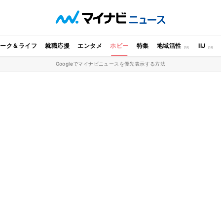
ワーク＆ライフ
就職応援
エンタメ
ホビー
特集
地域活性
IIJ
Googleでマイナビニュースを優先表示する方法