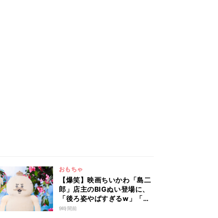
おもちゃ
【爆笑】映画ちいかわ「島二
郎」店主のBIGぬい登場に、
「後ろ姿やばすぎるw」「抱
っこして寝たい!!!!!」の声
9時間前