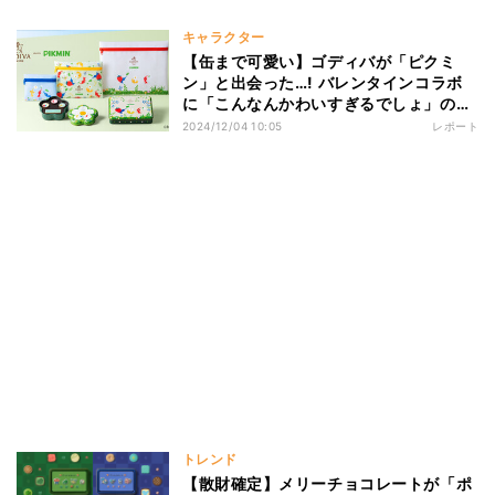
キャラクター
【缶まで可愛い】ゴディバが「ピクミ
ン」と出会った…! バレンタインコラボ
に「こんなんかわいすぎるでしょ」の声
- 「どうぶつの森」バージョンも注目
2024/12/04 10:05
レポート
トレンド
【散財確定】メリーチョコレートが「ポ