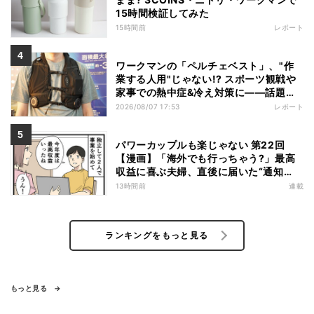
15時間検証してみた
15時間前
レポート
ワークマンの「ペルチェベスト」、"作
業する人用"じゃない!? スポーツ観戦や
家事での熱中症&冷え対策に――話題の
商品を徹底検証
2026/08/07 17:53
レポート
パワーカップルも楽じゃない 第22回
【漫画】「海外でも行っちゃう?」最高
収益に喜ぶ夫婦、直後に届いた“通知
書”で現実に戻された
13時間前
連載
ランキングをもっと見る
もっと見る