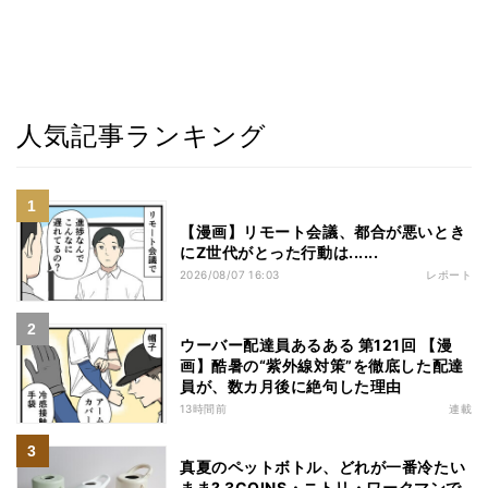
人気記事ランキング
【漫画】リモート会議、都合が悪いとき
にZ世代がとった行動は......
2026/08/07 16:03
レポート
ウーバー配達員あるある 第121回 【漫
画】酷暑の“紫外線対策”を徹底した配達
員が、数カ月後に絶句した理由
13時間前
連載
真夏のペットボトル、どれが一番冷たい
まま? 3COINS・ニトリ・ワークマンで