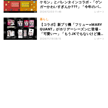
ケモン」とバレンタインコラボ -「ゲン
ガーかわいすぎんか???」「今年のバレ
ンタインこれでお願いします!!!」と話題
2024/12/03 11:46
レポート
暮らし
【コラボ】新プリ機「フリュー×MARY
QUANT」がホリデーシーズンに登場 -
「可愛い〜」「もうJKでもないけど撮り
たすぎる」と話題
2024/11/18 08:15
レポート