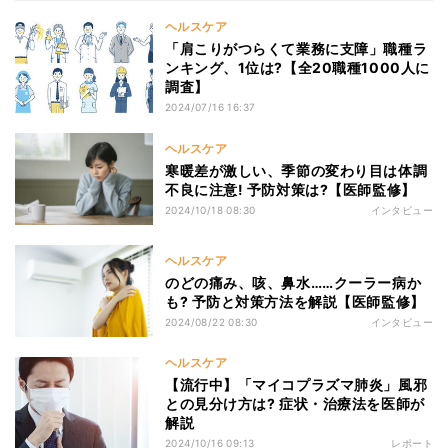
ヘルスケア
「肩こりがつらくて業務に支障」職種ラ
ンキング、1位は?【全20職種1000人に
調査】
2024/07/16 16:37
ヘルスケア
寒暖差が激しい、季節の変わり目は体調
不良に注意! 予防対策は?【医師監修】
2024/10/18 08:30
インタビュー
ヘルスケア
のどの痛み、咳、鼻水……クーラー病か
も? 予防と対策方法を解説【医師監修】
2024/08/22 08:30
インタビュー
ヘルスケア
【流行中】「マイコプラズマ肺炎」風邪
との見分け方は? 症状・治療法を医師が
解説
2024/10/16 09:13
レポート