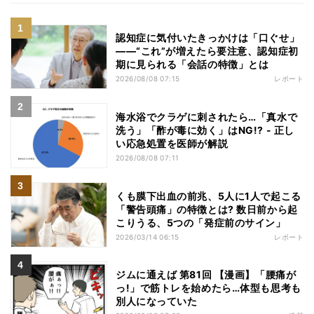
認知症に気付いたきっかけは「口ぐせ」
――“これ”が増えたら要注意、認知症初
期に見られる「会話の特徴」とは
2026/08/08 07:15
レポート
海水浴でクラゲに刺されたら…「真水で
洗う」「酢が毒に効く」はNG!? - 正し
い応急処置を医師が解説
2026/08/08 07:11
くも膜下出血の前兆、5人に1人で起こる
「警告頭痛」の特徴とは? 数日前から起
こりうる、5つの「発症前のサイン」
2026/03/14 06:15
レポート
ジムに通えば 第81回 【漫画】「腰痛が
っ!」で筋トレを始めたら…体型も思考も
別人になっていた