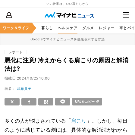
いい仕事は、いい暮らしから
ジネススキル
ワーク＆ライフ
マネー
暮らし
ヘルスケア
グルメ
レジャー
車とバイ
Googleでマイナビニュースを優先表示する方法
レポート
悪化に注意! 冷えからくる肩こりの原因と解消
法は?
掲載日
2024/10/25 10:00
著者：
武藤貴子
URLをコピー
多くの人が悩まされている「
肩こり
」。しかし、毎日
のように感じている割には、具体的な解消法がわから