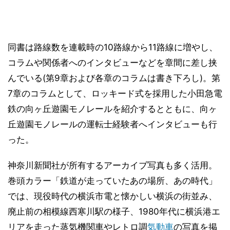
同書は路線数を連載時の10路線から11路線に増やし、
コラムや関係者へのインタビューなどを章間に差し挟
んでいる(第9章および各章のコラムは書き下ろし)。第
7章のコラムとして、ロッキード式を採用した小田急電
鉄の向ヶ丘遊園モノレールを紹介するとともに、向ヶ
丘遊園モノレールの運転士経験者へインタビューも行
った。
神奈川新聞社が所有するアーカイブ写真も多く活用。
巻頭カラー「鉄道が走っていたあの場所、あの時代」
では、現役時代の横浜市電と懐かしい横浜の街並み、
廃止前の相模線西寒川駅の様子、1980年代に横浜港エ
リアを走った蒸気機関車やレトロ調
気動車
の写真を掲