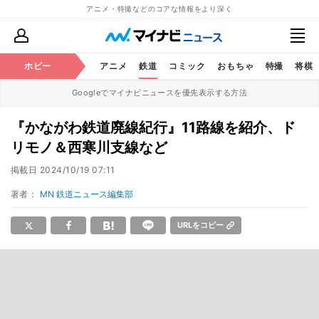
アニメ・特撮などのコアな情報をより深く
ホビー
アニメ
鉄道
コミック
おもちゃ
特撮
将棋
Googleでマイナビニュースを優先表示する方法
『かながわ鉄道廃線紀行』11路線を紹介、ド
リモノ＆西寒川支線など
掲載日
2024/10/19 07:11
著者：
MN 鉄道ニュース編集部
URLをコピー