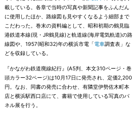
載している。各章で当時の写真や新聞記事をふんだん
に使用したほか、路線図も見やすくなるよう細部まで
こだわった。巻末の資料編として、昭和初期の鶴見臨
港鉄道本線(現・JR鶴見線)と軌道線(海岸電気軌道)の路
線図や、1957(昭和32)年の横浜市電「
電車
調査表」な
どを収録している。
『かながわ鉄道廃線紀行』(A5判、本文310ページ・巻
頭カラー32ページ)は10月17日に発売され、定価2,200
円。なお、同書の発売に合わせ、有隣堂伊勢佐木町本
店と横浜駅西口店にて、書籍で使用している写真のパ
ネル展を行う。