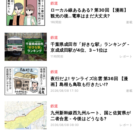
鉄道
ローカル線あるある? 第30回 【漫画】
観光の後…電車はまだ大丈夫?
1時間前
連載
鉄道
千葉県成田市「好きな駅」ランキング -
京成成田駅が4位、3～1位は
11時間前
レポート
鉄道
夜行だよ! サンライズ出雲 第36回 【漫
画】島根も鳥取も行きたい!?
2026/08/08 17:50
連載
鉄道
九州新幹線西九州ルート、国と佐賀県が
二者合意 - 今後はどうなる?
2026/08/08 08:00
レポート