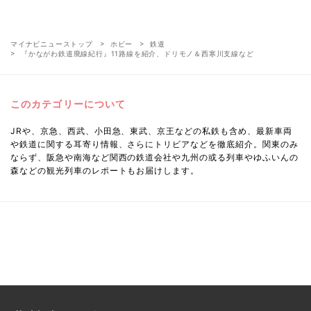
マイナビニューストップ
ホビー
鉄道
『かながわ鉄道廃線紀行』11路線を紹介、ドリモノ＆西寒川支線など
このカテゴリーについて
JRや、京急、西武、小田急、東武、京王などの私鉄も含め、最新車両
や鉄道に関する耳寄り情報、さらにトリビアなどを徹底紹介。関東のみ
ならず、阪急や南海など関西の鉄道会社や九州の或る列車やゆふいんの
森などの観光列車のレポートもお届けします。