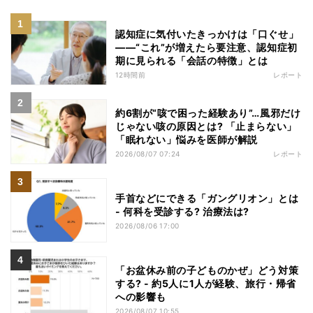
認知症に気付いたきっかけは「口ぐせ」
――“これ”が増えたら要注意、認知症初
期に見られる「会話の特徴」とは
12時間前
レポート
約6割が“咳で困った経験あり”…風邪だけ
じゃない咳の原因とは? 「止まらない」
「眠れない」悩みを医師が解説
2026/08/07 07:24
レポート
手首などにできる「ガングリオン」とは
- 何科を受診する? 治療法は?
2026/08/06 17:00
「お盆休み前の子どものかぜ」どう対策
する? - 約5人に1人が経験、旅行・帰省
への影響も
2026/08/07 10:55