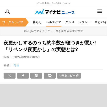
いい仕事は、いい暮らしから
ジネススキル
ワーク＆ライフ
マネー
暮らし
ヘルスケア
グルメ
レジャー
車とバイ
Googleでマイナビニュースを優先表示する方法
夜更かしするのうち約半数が寝つきが悪い!
「リベンジ夜更かし」の実態とは?
掲載日
2024/09/06 10:55
著者：
花音
URLをコピー