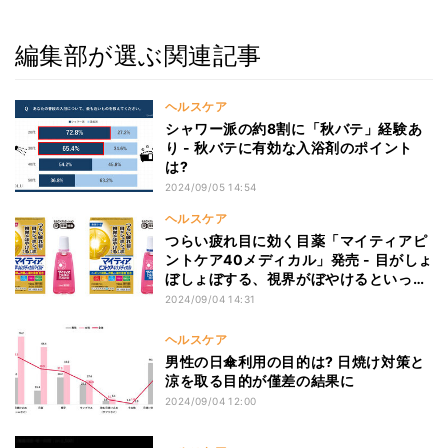
編集部が選ぶ関連記事
ヘルスケア
シャワー派の約8割に「秋バテ」経験あ
り - 秋バテに有効な入浴剤のポイント
は?
2024/09/05 14:54
ヘルスケア
つらい疲れ目に効く目薬「マイティアピ
ントケア40メディカル」発売 - 目がしょ
ぼしょぼする、視界がぼやけるといった
症状に
2024/09/04 14:31
ヘルスケア
男性の日傘利用の目的は? 日焼け対策と
涼を取る目的が僅差の結果に
2024/09/04 12:00