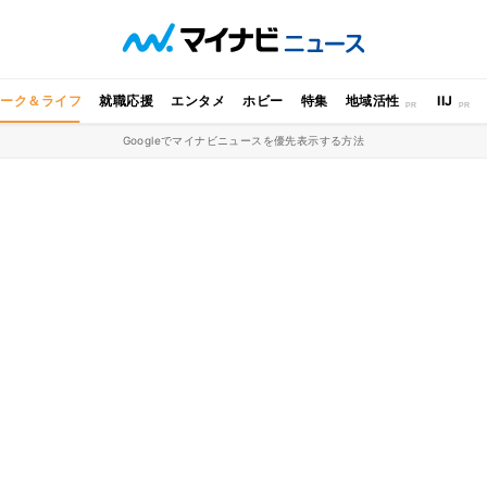
ワーク＆ライフ
就職応援
エンタメ
ホビー
特集
地域活性
IIJ
Googleでマイナビニュースを優先表示する方法