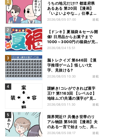
うちの地元だけ!? 都道府県
あるある 第20回 【漫画】
「いよいよやな…」仕事より
優先は当然!? 兵庫県民の“祭
2026/08/05 07:00
連載
り愛”が熱すぎた
【ドンキ】夏福袋＆セール開
催! 日用品からお菓子まで
1000～3000円の福袋が充
実、家電やアパレルなど人気
2026/08/04 15:51
商品も特価
脳トレクイズ 第646回 【漢
字推理ゲーム】怪しい1文
字、見抜ける?
2026/08/05 10:30
連載
謎解き!コレができれば漢字
王!? 第1163回 【レベル2】
地味ムズ!共通の漢字が“見え
てこない”…
2026/08/05 11:30
連載
限界間近!? 共働き世帯のリ
アル物語 第56回 【漫画】夫
のある一言で始まった、共働
き夫婦の言い合い。妻も思わ
2026/08/05 08:17
連載
ず…