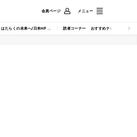
会員ページ
メニュー
はたらくの未来へ/日本HP
読者コーナー
おすすめナビ
マイナビB