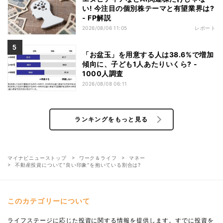
い! 今注目の個別株テーマと有望業界は?
- FP解説
2026/08/06 11:05
レポート
「お盆玉」を用意する人は38.6%で増加
傾向に、子ども1人あたりいくら? -
1000人調査
2026/08/08 06:11
ランキングをもっと見る
マイナビニューストップ
ワーク＆ライフ
マネー
不動産投資について"良い印象"を抱いている割合は?
このカテゴリーについて
ライフステージに応じた投資に関する情報を提供します。すでに投資を