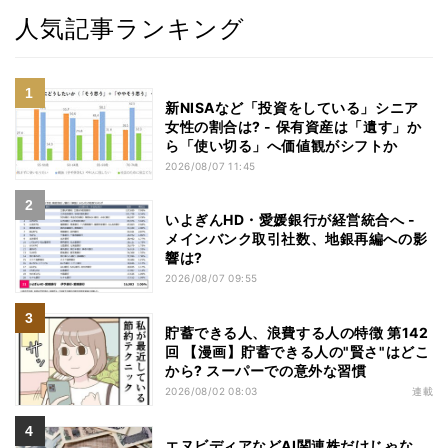
人気記事ランキング
新NISAなど「投資をしている」シニア
女性の割合は? - 保有資産は「遺す」か
ら「使い切る」へ価値観がシフトか
2026/08/07 11:45
いよぎんHD・愛媛銀行が経営統合へ -
メインバンク取引社数、地銀再編への影
響は?
2026/08/07 09:55
貯蓄できる人、浪費する人の特徴 第142
回 【漫画】貯蓄できる人の"賢さ"はどこ
から? スーパーでの意外な習慣
2026/08/02 08:03
連載
エヌビディアなどAI関連株だけじゃな