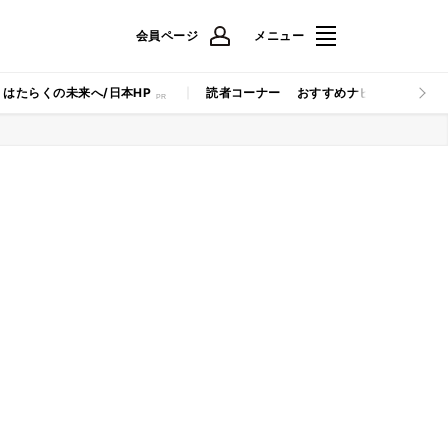
会員ページ
メニュー
はたらくの未来へ/日本HP
読者コーナー
おすすめナビ
マイナビB