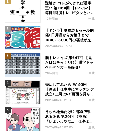
謎解き!コレができれば漢字
王!? 第1164回 【レベル2】
毎日1問脳トレ! ピタッとハマ
る漢字はどれだ?
19時間前
連載
【ドンキ】夏福袋＆セール開
催! 日用品からお菓子まで
1000～3000円の福袋が充
実、家電やアパレルなど人気
2026/08/04 15:51
商品も特価
脳トレクイズ 第647回 【見
た目はそっくり!?】漢字ドッ
ペルゲンガーを探せ!
20時間前
連載
婚活してみたら 第140回
【漫画】仕事中にマッチング
成立! 上司にPC画面を見られ
た結果…
2026/08/05 21:38
連載
うちの地元だけ!? 都道府県
あるある 第20回 【漫画】
「いよいよやな…」仕事より
優先は当然!? 兵庫県民の“祭
2026/08/05 07:00
連載
り愛”が熱すぎた