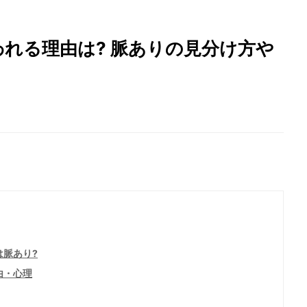
われる理由は? 脈ありの見分け方や
は脈あり?
由・心理