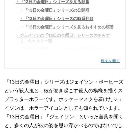
「13日の金曜日」シリーズを見る順番
「13日の金曜日」シリーズの公開順
「13日の金曜日」シリーズの時系列順
「13日の金曜日」シリーズを見るおすすめの順番
ジェイソンの「13日の金曜日」シリーズのあらす
じ・キャスト一覧
「13日の金曜日」シリーズの人気作品ランキング
「13日の金曜日」シリーズのジェイソンの正体とは
目次を開く
「13日の金曜日」シリーズを視聴できる動画配信サ
ービス
第1作から最新作まで! 「13日の金曜日」シリーズの
「13日の金曜日」シリーズはジェイソン・ボーヒーズ
見る順番を紹介しました
という殺人鬼と、彼が巻き起こす殺人の模様を描くス
プラッターホラーです。ホッケーマスクを着けたジェ
イソンは、ホラーアイコンとしても知られています。
「13日の金曜日」「ジェイソン」といった言葉を聞く
と、多くの人が彼の姿を思い浮かべるのではないでし