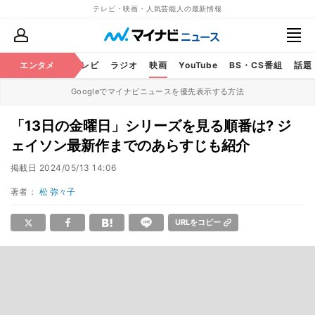
テレビ・映画・人気芸能人の最新情報
エンタメ
芸能
テレビ
ラジオ
映画
YouTube
BS・CS番組
話題
Googleでマイナビニュースを優先表示する方法
「13日の金曜日」シリーズを見る順番は? ジ
ェイソン最新作までのあらすじも紹介
掲載日
2024/05/13 14:06
著者：
松 弥々子
URLをコピー