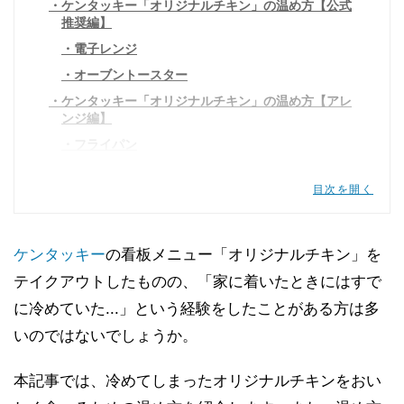
ケンタッキー「オリジナルチキン」の温め方【公式
推奨編】
電子レンジ
オーブントースター
ケンタッキー「オリジナルチキン」の温め方【アレ
ンジ編】
フライパン
魚焼きグリル
目次を開く
ノンフライヤー
ケンタッキー「オリジナルチキン」の温め方のポイ
ント
ケンタッキー
の看板メニュー「オリジナルチキン」を
ケンタッキー「オリジナルチキン」の温め方でおす
テイクアウトしたものの、「家に着いたときにはすで
すめはどれ?
に冷めていた...」という経験をしたことがある方は多
カリカリ食感を楽しみたいならフライパンか魚焼
きグリル
いのではないでしょうか。
手間を省きたいなら電子レンジ
本記事では、冷めてしまったオリジナルチキンをおい