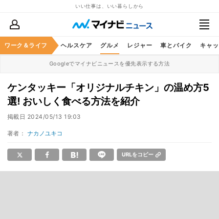
いい仕事は、いい暮らしから
ワーク＆ライフ
マネー
暮らし
ヘルスケア
グルメ
レジャー
車とバイク
キャッ
Googleでマイナビニュースを優先表示する方法
ケンタッキー「オリジナルチキン」の温め方5
選! おいしく食べる方法を紹介
掲載日
2024/05/13 19:03
著者：
ナカノユキコ
URLをコピー