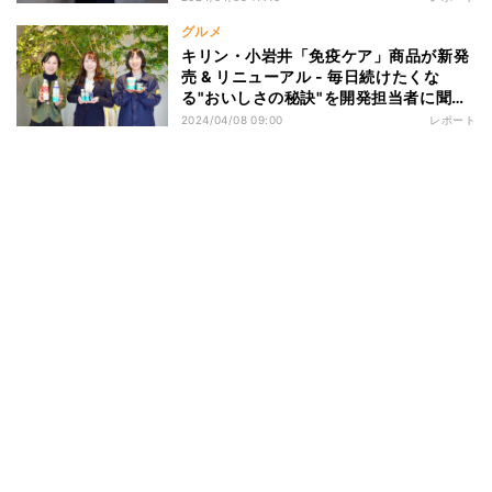
グルメ
キリン・小岩井「免疫ケア」商品が新発
売 & リニューアル - 毎日続けたくな
る"おいしさの秘訣"を開発担当者に聞い
てみた
2024/04/08 09:00
レポート