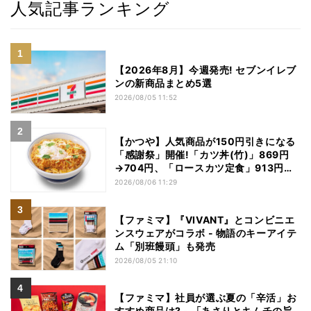
人気記事ランキング
【2026年8月】今週発売! セブンイレブ
ンの新商品まとめ5選
2026/08/05 11:52
【かつや】人気商品が150円引きになる
「感謝祭」開催!「カツ丼(竹)」869円
→704円、「ロースカツ定食」913円
→748円に - 8日間限定
2026/08/06 11:29
【ファミマ】『VIVANT』とコンビニエ
ンスウェアがコラボ - 物語のキーアイテ
ム「別班饅頭」も発売
2026/08/05 21:10
【ファミマ】社員が選ぶ夏の「辛活」お
すすめ商品は? - 「あさりとキムチの旨