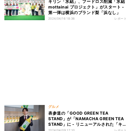
キリン「氷結」、フードロス削減「氷結
mottainai プロジェクト」がスタート -
第一弾は横浜のブランド梨「浜なし」
2024/04/16 18:36
レポート
グルメ
表参道の「GOOD GREEN TEA
STAND」が「NAMACHA GREEN TEA
STAND」に - リニューアルされた「キ
リン 生茶」の戦略&概要
2024/04/09 17:10
レポート