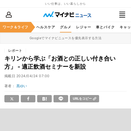
いい仕事は、いい暮らしから
ワーク＆ライフ
マネー
暮らし
ヘルスケア
グルメ
レジャー
車とバイク
キャッ
Googleでマイナビニュースを優先表示する方法
レポート
キリンから学ぶ「お酒との正しい付き合い
方」 - 適正飲酒セミナーを新設
掲載日
2024/04/24 07:00
著者：
黒ゆい
URLをコピー