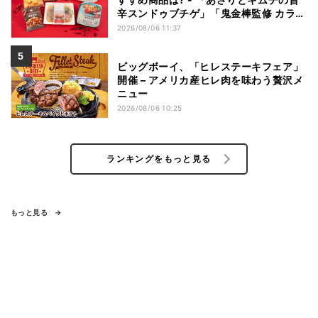
辛スンドゥブチゲ」「鬼金棒監修 カラシ
ビ焼き味噌らー麺」「辛さがやみつき!
2026/08/06 11:37
ヤンニョムチキン」など
ビッグボーイ、「ヒレステーキフェア」
開催 – アメリカ産ヒレ肉を味わう贅沢メ
ニュー
2026/08/06 10:25
ランキングをもっと見る
もっと見る