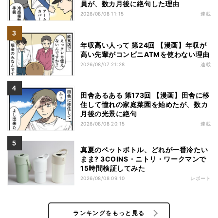
員が、数カ月後に絶句した理由
2026/08/08 11:15
連載
年収高い人って 第24回 【漫画】年収が
高い先輩がコンビニATMを使わない理由
2026/08/07 21:28
連載
田舎あるある 第173回 【漫画】田舎に移
住して憧れの家庭菜園を始めたが、数カ
月後の光景に絶句
2026/08/08 20:15
連載
真夏のペットボトル、どれが一番冷たい
まま? 3COINS・ニトリ・ワークマンで
15時間検証してみた
2026/08/08 09:10
レポート
ランキングをもっと見る