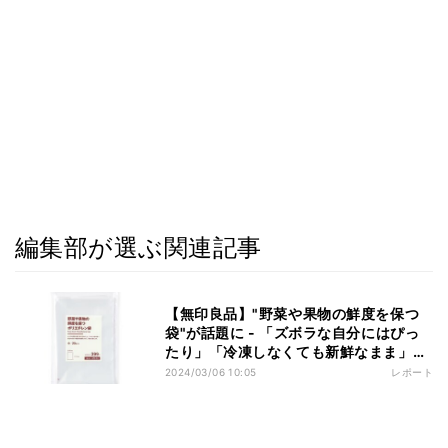
編集部が選ぶ関連記事
【無印良品】"野菜や果物の鮮度を保つ
袋"が話題に - 「ズボラな自分にはぴっ
たり」「冷凍しなくても新鮮なまま」
「えーすごい!」の声
2024/03/06 10:05
レポート