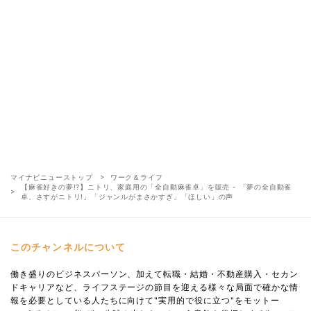
マイナビニューストップ
ワーク＆ライフ
【麻雀好きの夢!?】ニトリ、家庭用の「全自動麻雀卓」を販売 - 「夢の全自動雀
卓、さすがニトリ!」「ジャンルがまさかすぎ」「ほしい」の声
このチャンネルについて
働き盛りのビジネスパーソン、加えて転職・結婚・不動産購入・セカン
ドキャリアなど、ライフステージの節目を迎える様々な局面で確かな情
報を必要としている人たちに向けて"実用的で役に立つ"をモットー