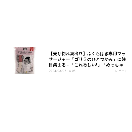
【売り切れ続出!?】ふくらはぎ専用マッ
サージャー「ゴリラのひとつかみ」に注
目集まる - 「これ欲しい!」「めっちゃ気
になる」「飛行機の中に持ち込みたい」
2024/03/05 14:05
レポート