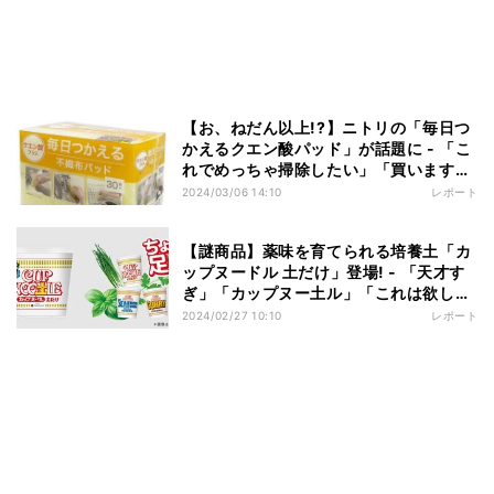
【お、ねだん以上!?】ニトリの「毎日つ
かえるクエン酸パッド」が話題に - 「こ
れでめっちゃ掃除したい」「買います」
「ニトリに行かなきゃ」
2024/03/06 14:10
レポート
【謎商品】薬味を育てられる培養土「カ
ップヌードル 土だけ」登場! - 「天才す
ぎ」「カップヌー土ル」「これは欲し
い」の声
2024/02/27 10:10
レポート