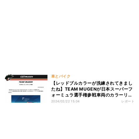
車とバイク
【レッドブルカラーが洗練されてきまし
たね】TEAM MUGENが日本スーパーフ
ォーミュラ選手権参戦車両のカラーリン
グ発表! アニメ『ハイスピード エトワ
2024/02/22 15:04
レポート
ール』のロゴも発見!