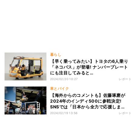
暮らし
【早く乗ってみたい】トヨタの6人乗り
「ネコバス」が登場! ナンバープレート
にも注目してみると…
2024/02/20 10:27
レポート
車とバイク
【海外からのコメントも】佐藤琢磨が
2024年のインディ500に参戦決定!
SNSでは「日本から全力で応援しま
す!」と3勝目に期待する声が
2024/02/19 13:56
レポート