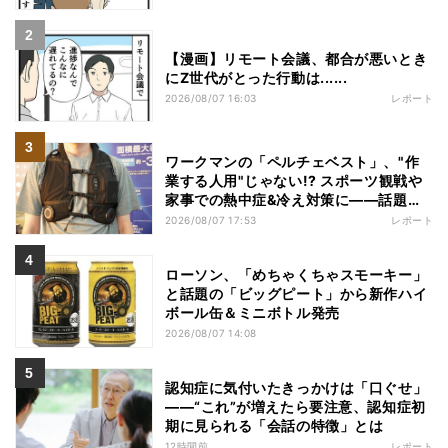
【漫画】リモート会議、都合が悪いとき
にZ世代がとった行動は......
2026/08/07 16:03
レポート
ワークマンの「ペルチェベスト」、"作
業する人用"じゃない!? スポーツ観戦や
家事での熱中症&冷え対策に――話題の
商品を徹底検証
2026/08/07 17:53
レポート
ローソン、「めちゃくちゃスモーキー」
と話題の「ビッグピート」から新作ハイ
ボール缶＆ミニボトル発売
2026/08/07 14:08
認知症に気付いたきっかけは「口ぐせ」
――“これ”が増えたら要注意、認知症初
期に見られる「会話の特徴」とは
12時間前
レポート