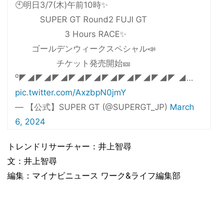
🕙明日3/7(木)午前10時✨
SUPER GT Round2 FUJI GT
3 Hours RACE✨
ゴールデンウィークスペシャル📣
チケット発売開始🎫
⁰◤◢◤◢◤◢◤◢◤◢◤◢◤◢◤◢◤◢◤ ◢…
pic.twitter.com/AxzbpN0jmY
— 【公式】SUPER GT (@SUPERGT_JP)
March
6, 2024
トレンドリサーチャー：井上智尋
文：井上智尋
編集：マイナビニュース ワーク&ライフ編集部