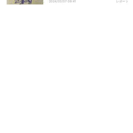
ヨタ垢からミライドン出て来てびっくり
2024/03/07 09:41
レポート
したww」と話題!